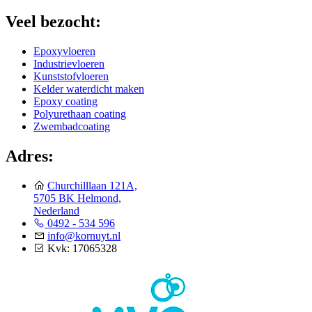
Veel bezocht:
Epoxyvloeren
Industrievloeren
Kunststofvloeren
Kelder waterdicht maken
Epoxy coating
Polyurethaan coating
Zwembadcoating
Adres:
Churchilllaan 121A,
5705 BK Helmond,
Nederland
0492 - 534 596
info@kornuyt.nl
Kvk: 17065328