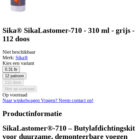
Sika® SikaLastomer-710 - 310 ml - grijs -
112 doos
Niet beschikbaar
Merk:
Sika®
Kies een variant
0.31 ltr
12 patroon
112 doos
Niet op voorraad
Op voorraad
Naar winkelwagen
Vragen? Neem contact op!
Productinformatie
SikaLastomer®-710 – Butylafdichtingskit
voor duurzame, demonteerbare voegen