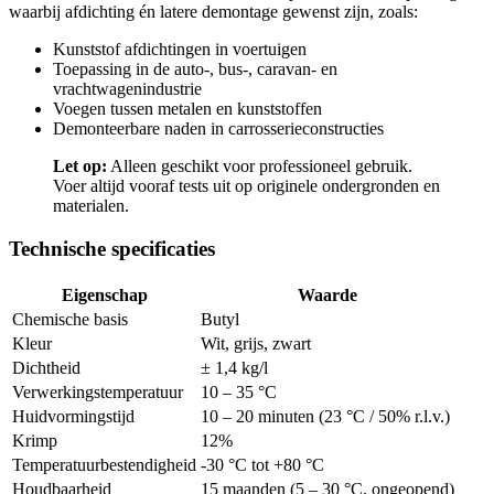
waarbij afdichting én latere demontage gewenst zijn, zoals:
Kunststof afdichtingen in voertuigen
Toepassing in de auto-, bus-, caravan- en
vrachtwagenindustrie
Voegen tussen metalen en kunststoffen
Demonteerbare naden in carrosserieconstructies
Let op:
Alleen geschikt voor professioneel gebruik.
Voer altijd vooraf tests uit op originele ondergronden en
materialen.
Technische specificaties
Eigenschap
Waarde
Chemische basis
Butyl
Kleur
Wit, grijs, zwart
Dichtheid
± 1,4 kg/l
Verwerkingstemperatuur
10 – 35 °C
Huidvormingstijd
10 – 20 minuten (23 °C / 50% r.l.v.)
Krimp
12%
Temperatuurbestendigheid
-30 °C tot +80 °C
Houdbaarheid
15 maanden (5 – 30 °C, ongeopend)