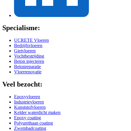
Specialisme:
UCRETE Vloeren
Bedrijfsvloeren
Gietvloeren
Vochtbestrijding
Beton injecteren
Betonreparatie
Vloerrenovatie
Veel bezocht:
Epoxyvloeren
Industrievloeren
Kunststofvloeren
Kelder waterdicht maken
Epoxy coating
Polyurethaan coating
Zwembadcoating