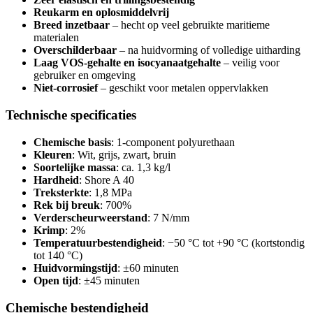
Reukarm en oplosmiddelvrij
Breed inzetbaar
– hecht op veel gebruikte maritieme
materialen
Overschilderbaar
– na huidvorming of volledige uitharding
Laag VOS-gehalte en isocyanaatgehalte
– veilig voor
gebruiker en omgeving
Niet-corrosief
– geschikt voor metalen oppervlakken
Technische specificaties
Chemische basis
: 1-component polyurethaan
Kleuren
: Wit, grijs, zwart, bruin
Soortelijke massa
: ca. 1,3 kg/l
Hardheid
: Shore A 40
Treksterkte
: 1,8 MPa
Rek bij breuk
: 700%
Verderscheurweerstand
: 7 N/mm
Krimp
: 2%
Temperatuurbestendigheid
: −50 °C tot +90 °C (kortstondig
tot 140 °C)
Huidvormingstijd
: ±60 minuten
Open tijd
: ±45 minuten
Chemische bestendigheid