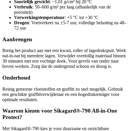
Soortelijk gewicht
: ~1,01 g/cm³ bij 20 °C
Verbruik
: 50–600 g/m² per laag (afhankelijk van de
porositeit)
Verwerkingstemperatuur
: +5 °C tot +30 °C
Drogen
: Voetverkeer na ±5-7 uur, volledige belasting na 48–
72 uur
Aanbrengen
Breng het product aan met een kwast, roller of lagedrukspuit. Werk
nat-in-nat bij meerdere lagen. Verwijder overtollig materiaal binnen
30 minuten met een vochtige doek. Voor gevels van onder naar
boven werken. Zorg dat de ondergrond schoon en droog is.
Onderhoud
Reinig gemorste vloeistoffen en graffiti zo snel mogelijk. Gebruik
een geschikte graffitiverwijderaar en een hogedrukreiniger voor
optimale resultaten.
Waarom kiezen voor Sikagard®-790 All-in-One
Protect?
Met Sikagard®-790 kies je voor duurzame en onzichtbare