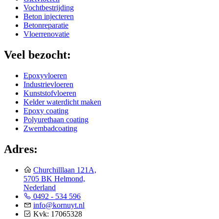
Vochtbestrijding
Beton injecteren
Betonreparatie
Vloerrenovatie
Veel bezocht:
Epoxyvloeren
Industrievloeren
Kunststofvloeren
Kelder waterdicht maken
Epoxy coating
Polyurethaan coating
Zwembadcoating
Adres:
Churchilllaan 121A,
5705 BK Helmond,
Nederland
0492 - 534 596
info@kornuyt.nl
Kvk: 17065328