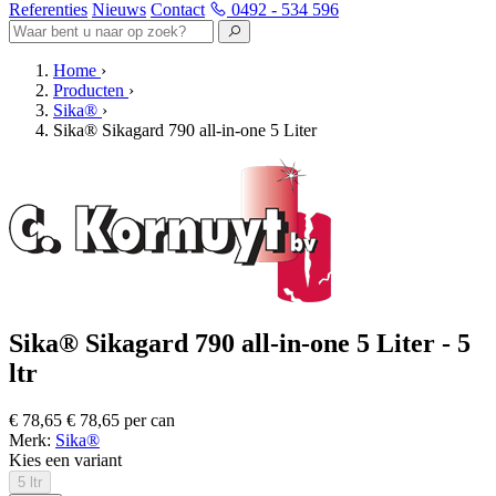
Referenties
Nieuws
Contact
0492 - 534 596
Home
›
Producten
›
Sika®
›
Sika® Sikagard 790 all-in-one 5 Liter
Sika® Sikagard 790 all-in-one 5 Liter - 5
ltr
€ 78,65
€ 78,65 per can
Merk:
Sika®
Kies een variant
5 ltr