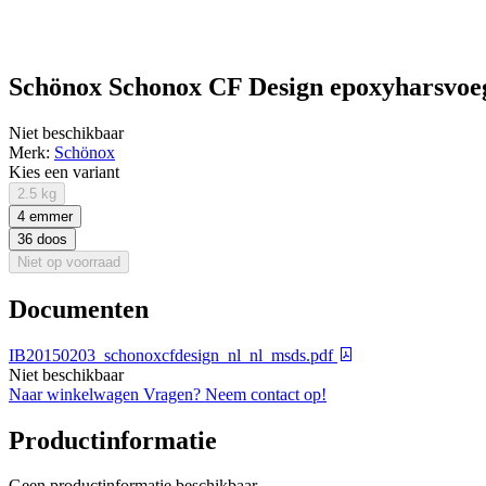
Schönox Schonox CF Design epoxyharsvoeg 
Niet beschikbaar
Merk:
Schönox
Kies een variant
2.5 kg
4 emmer
36 doos
Niet op voorraad
Documenten
IB20150203_schonoxcfdesign_nl_nl_msds.pdf
Niet beschikbaar
Naar winkelwagen
Vragen? Neem contact op!
Productinformatie
Geen productinformatie beschikbaar.