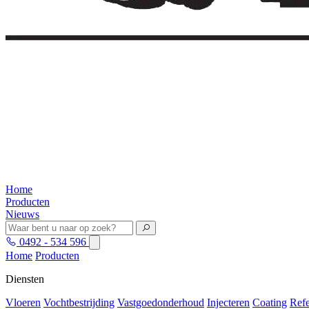
Home
Producten
Nieuws
0492 - 534 596
Home
Producten
Diensten
Vloeren
Vochtbestrijding
Vastgoedonderhoud
Injecteren
Coating
Refe