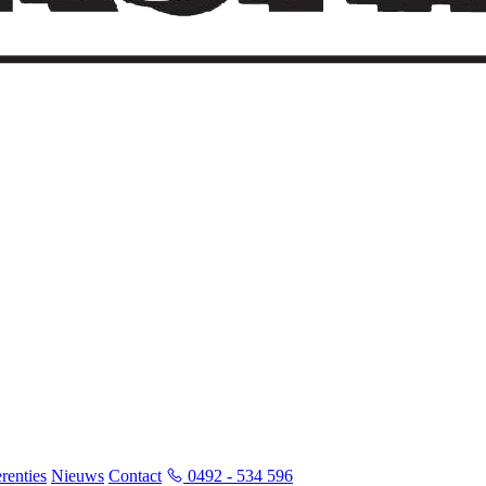
renties
Nieuws
Contact
0492 - 534 596