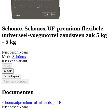
Schönox Schonox UF-premium flexibele
universeel-voegmortel zandsteen zak 5 kg
- 5 kg
Niet beschikbaar
Merk:
Schönox
Kies een variant
5 kg
4 zak
50 foliepak
Niet op voorraad
Documenten
schonoxufpremium_nl_nl_msds.pdf
Niet beschikbaar