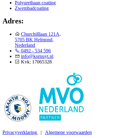
Polyurethaan coating
Zwembadcoating
Adres:
Churchilllaan 121A,
5705 BK Helmond,
Nederland
0492 - 534 596
info@kornuyt.nl
Kvk: 17065328
Privacyverklaring
|
Algemene voorwaarden