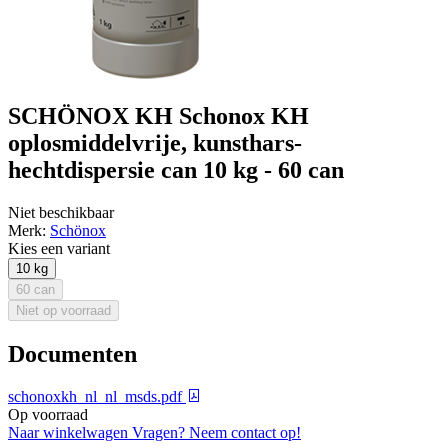
SCHÖNOX KH Schonox KH
oplosmiddelvrije, kunsthars-
hechtdispersie can 10 kg - 60 can
Niet beschikbaar
Merk:
Schönox
Kies een variant
10 kg
60 can
Niet op voorraad
Documenten
schonoxkh_nl_nl_msds.pdf
Op voorraad
Naar winkelwagen
Vragen? Neem contact op!