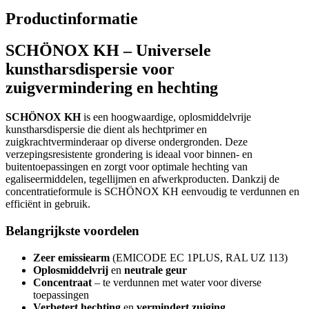
Productinformatie
SCHÖNOX KH – Universele
kunstharsdispersie voor
zuigvermindering en hechting
SCHÖNOX KH
is een hoogwaardige, oplosmiddelvrije
kunstharsdispersie die dient als hechtprimer en
zuigkrachtverminderaar op diverse ondergronden. Deze
verzepingsresistente grondering is ideaal voor binnen- en
buitentoepassingen en zorgt voor optimale hechting van
egaliseermiddelen, tegellijmen en afwerkproducten. Dankzij de
concentratieformule is SCHÖNOX KH eenvoudig te verdunnen en
efficiënt in gebruik.
Belangrijkste voordelen
Zeer emissiearm
(EMICODE EC 1PLUS, RAL UZ 113)
Oplosmiddelvrij
en
neutrale geur
Concentraat
– te verdunnen met water voor diverse
toepassingen
Verbetert hechting
en
vermindert zuiging