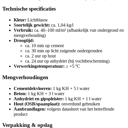
Technische specificaties
Kleur:
Lichtblauw
Soortelijk gewicht:
ca. 1,04 kg/l
Verbruik:
ca. 40–100 ml/m² (afhankelijk van ondergrond en
mengverhouding)
Droogtijd:
ca. 10 min op cement
ca. 30 min op licht zuigende ondergronden
ca. 2 uur op hout
ca. 24 uur op anhydriet (bij vochtbescherming)
Verwerkingstemperatuur:
≥ +5 °C
Mengverhoudingen
Cementdekvloeren:
1 kg KH + 5 l water
Beton:
1 kg KH + 3 l water
Anhydriet en gipspleister:
1 kg KH + 1 l water
Hout (OSB/spaanplaat):
onverdund gebruiken
Aanbrandlagen:
volgens datasheet van het betreffende
product
Verpakking & opslag