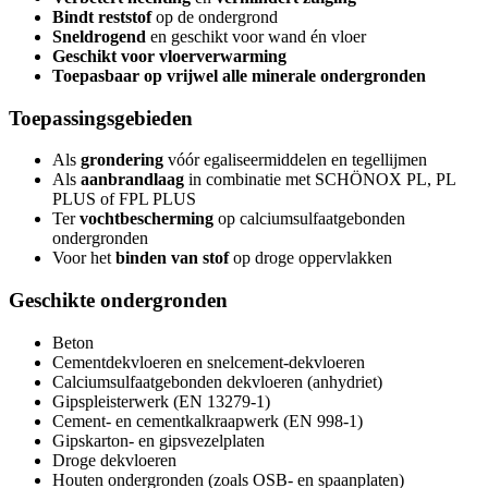
Bindt reststof
op de ondergrond
Sneldrogend
en geschikt voor wand én vloer
Geschikt voor vloerverwarming
Toepasbaar op vrijwel alle minerale ondergronden
Toepassingsgebieden
Als
grondering
vóór egaliseermiddelen en tegellijmen
Als
aanbrandlaag
in combinatie met SCHÖNOX PL, PL
PLUS of FPL PLUS
Ter
vochtbescherming
op calciumsulfaatgebonden
ondergronden
Voor het
binden van stof
op droge oppervlakken
Geschikte ondergronden
Beton
Cementdekvloeren en snelcement-dekvloeren
Calciumsulfaatgebonden dekvloeren (anhydriet)
Gipspleisterwerk (EN 13279-1)
Cement- en cementkalkraapwerk (EN 998-1)
Gipskarton- en gipsvezelplaten
Droge dekvloeren
Houten ondergronden (zoals OSB- en spaanplaten)