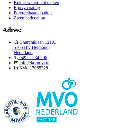
Kelder waterdicht maken
Epoxy coating
Polyurethaan coating
Zwembadcoating
Adres:
Churchilllaan 121A,
5705 BK Helmond,
Nederland
0492 - 534 596
info@kornuyt.nl
Kvk: 17065328