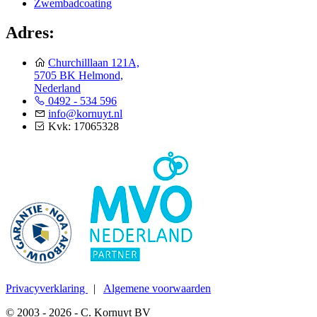
Zwembadcoating
Adres:
Churchilllaan 121A,
5705 BK Helmond,
Nederland
0492 - 534 596
info@kornuyt.nl
Kvk: 17065328
Privacyverklaring
|
Algemene voorwaarden
© 2003 - 2026 - C. Kornuyt BV