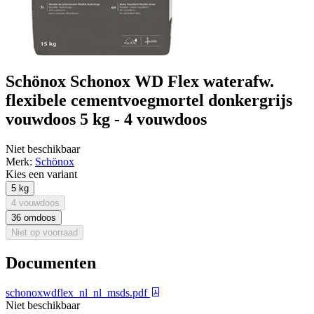
Schönox Schonox WD Flex waterafw.
flexibele cementvoegmortel donkergrijs
vouwdoos 5 kg - 4 vouwdoos
Niet beschikbaar
Merk:
Schönox
Kies een variant
5 kg
4 vouwdoos
36 omdoos
Niet op voorraad
Documenten
schonoxwdflex_nl_nl_msds.pdf
Niet beschikbaar