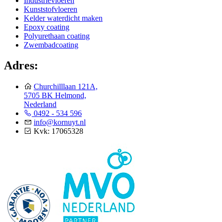
Industrievloeren
Kunststofvloeren
Kelder waterdicht maken
Epoxy coating
Polyurethaan coating
Zwembadcoating
Adres:
Churchilllaan 121A,
5705 BK Helmond,
Nederland
0492 - 534 596
info@kornuyt.nl
Kvk: 17065328