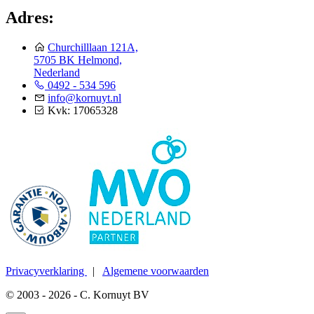
Adres:
Churchilllaan 121A,
5705 BK Helmond,
Nederland
0492 - 534 596
info@kornuyt.nl
Kvk: 17065328
Privacyverklaring
|
Algemene voorwaarden
© 2003 - 2026 - C. Kornuyt BV