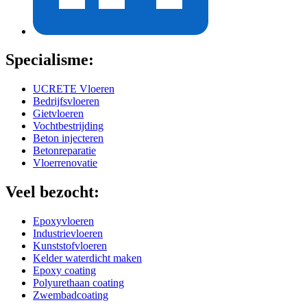
Specialisme:
UCRETE Vloeren
Bedrijfsvloeren
Gietvloeren
Vochtbestrijding
Beton injecteren
Betonreparatie
Vloerrenovatie
Veel bezocht:
Epoxyvloeren
Industrievloeren
Kunststofvloeren
Kelder waterdicht maken
Epoxy coating
Polyurethaan coating
Zwembadcoating