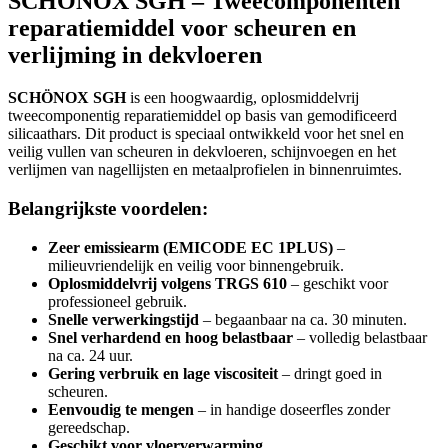
SCHÖNOX SGH – Tweecomponenten
reparatiemiddel voor scheuren en
verlijming in dekvloeren
SCHÖNOX SGH
is een hoogwaardig, oplosmiddelvrij
tweecomponentig reparatiemiddel op basis van gemodificeerd
silicaathars. Dit product is speciaal ontwikkeld voor het snel en
veilig vullen van scheuren in dekvloeren, schijnvoegen en het
verlijmen van nagellijsten en metaalprofielen in binnenruimtes.
Belangrijkste voordelen:
Zeer emissiearm (EMICODE EC 1PLUS)
–
milieuvriendelijk en veilig voor binnengebruik.
Oplosmiddelvrij volgens TRGS 610
– geschikt voor
professioneel gebruik.
Snelle verwerkingstijd
– begaanbaar na ca. 30 minuten.
Snel verhardend en hoog belastbaar
– volledig belastbaar
na ca. 24 uur.
Gering verbruik en lage viscositeit
– dringt goed in
scheuren.
Eenvoudig te mengen
– in handige doseerfles zonder
gereedschap.
Geschikt voor vloerverwarming
.