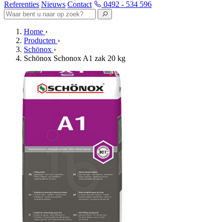
Referenties
Nieuws
Contact
0492 - 534 596
Home
›
Producten
›
Schönox
›
Schönox Schonox A1 zak 20 kg