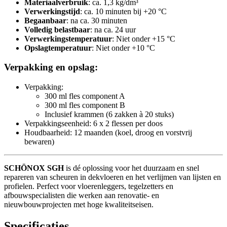
Materiaalverbruik
: ca. 1,3 kg/dm³
Verwerkingstijd
: ca. 10 minuten bij +20 °C
Begaanbaar
: na ca. 30 minuten
Volledig belastbaar
: na ca. 24 uur
Verwerkingstemperatuur
: Niet onder +15 °C
Opslagtemperatuur
: Niet onder +10 °C
Verpakking en opslag:
Verpakking:
300 ml fles component A
300 ml fles component B
Inclusief krammen (6 zakken à 20 stuks)
Verpakkingseenheid: 6 x 2 flessen per doos
Houdbaarheid: 12 maanden (koel, droog en vorstvrij
bewaren)
SCHÖNOX SGH
is dé oplossing voor het duurzaam en snel
repareren van scheuren in dekvloeren en het verlijmen van lijsten en
profielen. Perfect voor vloerenleggers, tegelzetters en
afbouwspecialisten die werken aan renovatie- en
nieuwbouwprojecten met hoge kwaliteitseisen.
Specificaties