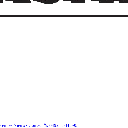
renties
Nieuws
Contact
0492 - 534 596