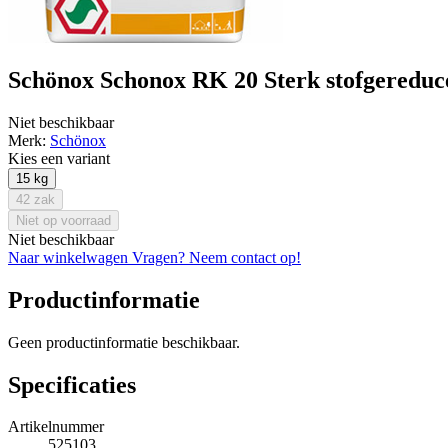
Schönox Schonox RK 20 Sterk stofgereduce
Niet beschikbaar
Merk:
Schönox
Kies een variant
15 kg
42 zak
Niet op voorraad
Niet beschikbaar
Naar winkelwagen
Vragen? Neem contact op!
Productinformatie
Geen productinformatie beschikbaar.
Specificaties
Artikelnummer
525103