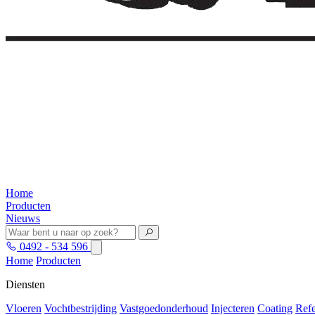
Home
Producten
Nieuws
0492 - 534 596
Home
Producten
Diensten
Vloeren
Vochtbestrijding
Vastgoedonderhoud
Injecteren
Coating
Refe