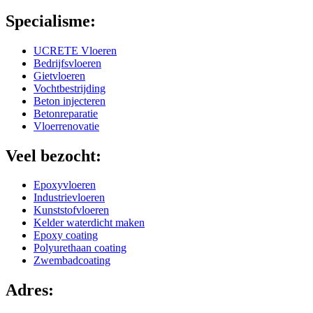
Specialisme:
UCRETE Vloeren
Bedrijfsvloeren
Gietvloeren
Vochtbestrijding
Beton injecteren
Betonreparatie
Vloerrenovatie
Veel bezocht:
Epoxyvloeren
Industrievloeren
Kunststofvloeren
Kelder waterdicht maken
Epoxy coating
Polyurethaan coating
Zwembadcoating
Adres: