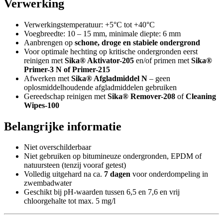
Verwerking
Verwerkingstemperatuur: +5°C tot +40°C
Voegbreedte: 10 – 15 mm, minimale diepte: 6 mm
Aanbrengen op
schone, droge en stabiele ondergrond
Voor optimale hechting op kritische ondergronden eerst
reinigen met
Sika® Aktivator-205
en/of primen met
Sika®
Primer-3 N of Primer-215
Afwerken met
Sika® Afgladmiddel N
– geen
oplosmiddelhoudende afgladmiddelen gebruiken
Gereedschap reinigen met
Sika® Remover-208
of
Cleaning
Wipes-100
Belangrijke informatie
Niet overschilderbaar
Niet gebruiken op bitumineuze ondergronden, EPDM of
natuursteen (tenzij vooraf getest)
Volledig uitgehard na ca.
7 dagen
voor onderdompeling in
zwembadwater
Geschikt bij pH-waarden tussen 6,5 en 7,6 en vrij
chloorgehalte tot max. 5 mg/l