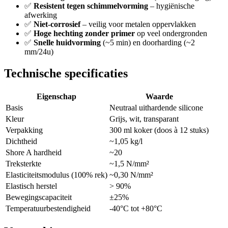
✅
Resistent tegen schimmelvorming
– hygiënische
afwerking
✅
Niet-corrosief
– veilig voor metalen oppervlakken
✅
Hoge hechting zonder primer
op veel ondergronden
✅
Snelle huidvorming
(~5 min) en doorharding (~2
mm/24u)
Technische specificaties
Eigenschap
Waarde
Basis
Neutraal uithardende silicone
Kleur
Grijs, wit, transparant
Verpakking
300 ml koker (doos à 12 stuks)
Dichtheid
~1,05 kg/l
Shore A hardheid
~20
Treksterkte
~1,5 N/mm²
Elasticiteitsmodulus (100% rek)
~0,30 N/mm²
Elastisch herstel
> 90%
Bewegingscapaciteit
±25%
Temperatuurbestendigheid
-40°C tot +80°C