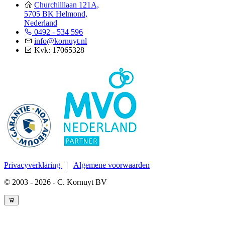
Churchilllaan 121A,
5705 BK Helmond,
Nederland
0492 - 534 596
info@kornuyt.nl
Kvk: 17065328
Privacyverklaring
|
Algemene voorwaarden
© 2003 - 2026 - C. Kornuyt BV