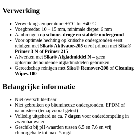
Verwerking
Verwerkingstemperatuur: +5°C tot +40°C
Voegbreedte: 10 – 15 mm, minimale diepte: 6 mm
Aanbrengen op
schone, droge en stabiele ondergrond
Voor optimale hechting op kritische ondergronden eerst
reinigen met
Sika® Aktivator-205
en/of primen met
Sika®
Primer-3 N of Primer-215
Afwerken met
Sika® Afgladmiddel N
– geen
oplosmiddelhoudende afgladmiddelen gebruiken
Gereedschap reinigen met
Sika® Remover-208
of
Cleaning
Wipes-100
Belangrijke informatie
Niet overschilderbaar
Niet gebruiken op bitumineuze ondergronden, EPDM of
natuursteen (tenzij vooraf getest)
Volledig uitgehard na ca.
7 dagen
voor onderdompeling in
zwembadwater
Geschikt bij pH-waarden tussen 6,5 en 7,6 en vrij
chloorgehalte tot max. 5 mg/l