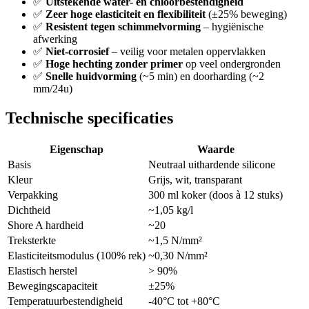
✅
Uitstekende water- en chloorbestendigheid
✅
Zeer hoge elasticiteit en flexibiliteit
(±25% beweging)
✅
Resistent tegen schimmelvorming
– hygiënische
afwerking
✅
Niet-corrosief
– veilig voor metalen oppervlakken
✅
Hoge hechting zonder primer
op veel ondergronden
✅
Snelle huidvorming
(~5 min) en doorharding (~2
mm/24u)
Technische specificaties
Eigenschap
Waarde
Basis
Neutraal uithardende silicone
Kleur
Grijs, wit, transparant
Verpakking
300 ml koker (doos à 12 stuks)
Dichtheid
~1,05 kg/l
Shore A hardheid
~20
Treksterkte
~1,5 N/mm²
Elasticiteitsmodulus (100% rek)
~0,30 N/mm²
Elastisch herstel
> 90%
Bewegingscapaciteit
±25%
Temperatuurbestendigheid
-40°C tot +80°C