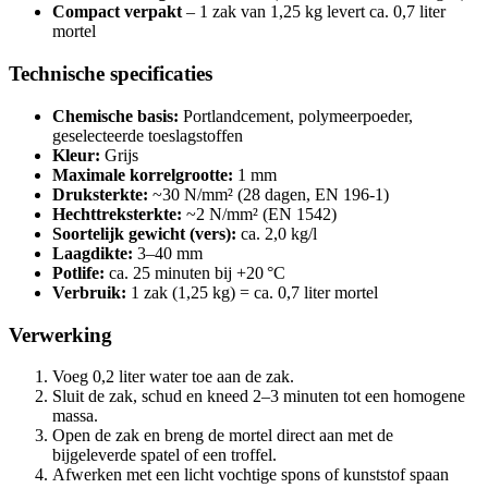
Compact verpakt
– 1 zak van 1,25 kg levert ca. 0,7 liter
mortel
Technische specificaties
Chemische basis:
Portlandcement, polymeerpoeder,
geselecteerde toeslagstoffen
Kleur:
Grijs
Maximale korrelgrootte:
1 mm
Druksterkte:
~30 N/mm² (28 dagen, EN 196-1)
Hechttreksterkte:
~2 N/mm² (EN 1542)
Soortelijk gewicht (vers):
ca. 2,0 kg/l
Laagdikte:
3–40 mm
Potlife:
ca. 25 minuten bij +20 °C
Verbruik:
1 zak (1,25 kg) = ca. 0,7 liter mortel
Verwerking
Voeg 0,2 liter water toe aan de zak.
Sluit de zak, schud en kneed 2–3 minuten tot een homogene
massa.
Open de zak en breng de mortel direct aan met de
bijgeleverde spatel of een troffel.
Afwerken met een licht vochtige spons of kunststof spaan