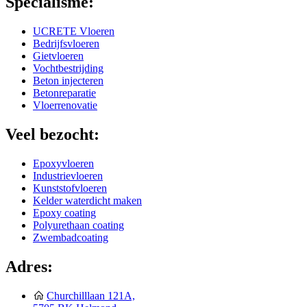
Specialisme:
UCRETE Vloeren
Bedrijfsvloeren
Gietvloeren
Vochtbestrijding
Beton injecteren
Betonreparatie
Vloerrenovatie
Veel bezocht:
Epoxyvloeren
Industrievloeren
Kunststofvloeren
Kelder waterdicht maken
Epoxy coating
Polyurethaan coating
Zwembadcoating
Adres:
Churchilllaan 121A,