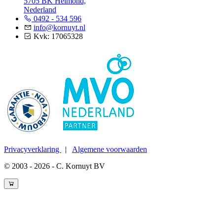
5705 BK Helmond,
Nederland
0492 - 534 596
info@kornuyt.nl
Kvk: 17065328
Privacyverklaring
|
Algemene voorwaarden
© 2003 - 2026 - C. Kornuyt BV