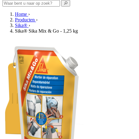
Home
›
Producten
›
Sika®
›
Sika® Sika Mix & Go - 1,25 kg