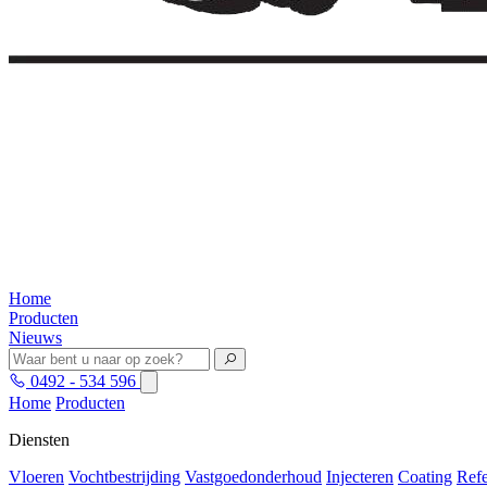
Home
Producten
Nieuws
0492 - 534 596
Home
Producten
Diensten
Vloeren
Vochtbestrijding
Vastgoedonderhoud
Injecteren
Coating
Refe