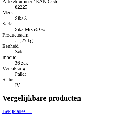
Artikelnummer / EAN Code
82225
Merk
Sika®
Serie
Sika Mix & Go
Productnaam
- 1,25 kg
Eenheid
Zak
Inhoud
36 zak
Verpakking
Pallet
Status
IV
Vergelijkbare producten
Bekijk alles →