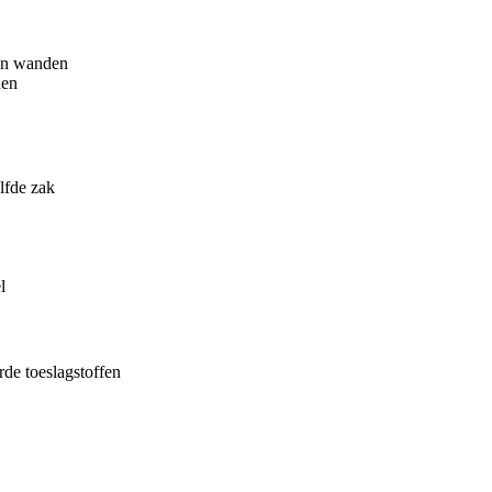
en wanden
den
lfde zak
l
de toeslagstoffen