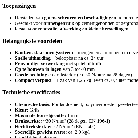
Toepassingen
Herstellen van
gaten, scheuren en beschadigingen
in muren 
Geschikt voor
binnengebruik
op cementgebonden ondergron
Ideaal voor
renovatie, afwerking en kleine herstellingen
Belangrijkste voordelen
Kant-en-klaar mengsysteem
– mengen en aanbrengen in deze
Snelle uitharding
– beloopbaar na ca. 24 uur
Eenvoudige verwerking
met spatel of troffel
Op te bouwen in lagen
van 3 tot 40 mm
Goede hechting
en druksterkte (ca. 30 N/mm² na 28 dagen)
Compact verpakt
– 1 zak van 1,25 kg levert ca. 0,7 liter morte
Technische specificaties
Chemische basis:
Portlandcement, polymeerpoeder, geselecteer
Kleur:
Grijs
Maximale korrelgrootte:
1 mm
Druksterkte:
~30 N/mm² (28 dagen, EN 196-1)
Hechttreksterkte:
~2 N/mm² (EN 1542)
Soortelijk gewicht (vers):
ca. 2,0 kg/l
Laagdikte:
3–40 mm