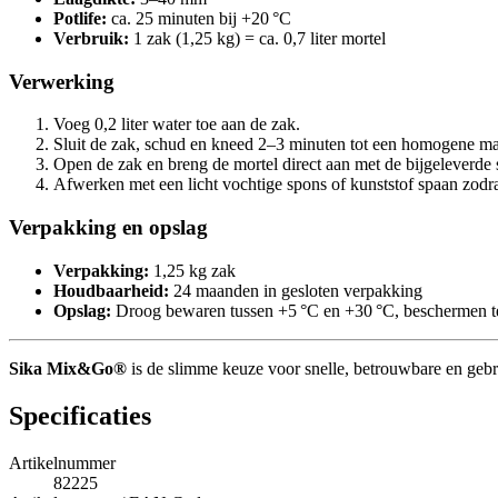
Potlife:
ca. 25 minuten bij +20 °C
Verbruik:
1 zak (1,25 kg) = ca. 0,7 liter mortel
Verwerking
Voeg 0,2 liter water toe aan de zak.
Sluit de zak, schud en kneed 2–3 minuten tot een homogene ma
Open de zak en breng de mortel direct aan met de bijgeleverde sp
Afwerken met een licht vochtige spons of kunststof spaan zodra
Verpakking en opslag
Verpakking:
1,25 kg zak
Houdbaarheid:
24 maanden in gesloten verpakking
Opslag:
Droog bewaren tussen +5 °C en +30 °C, beschermen te
Sika Mix&Go®
is de slimme keuze voor snelle, betrouwbare en gebrui
Specificaties
Artikelnummer
82225