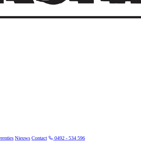
renties
Nieuws
Contact
0492 - 534 596