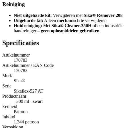
Reiniging
Niet-uitgeharde kit:
Verwijderen met
Sika® Remover-208
Uitgeharde kit:
Alleen
mechanisch
te verwijderen
Huidreiniging:
Met
Sika® Cleaner-350H
of een industriële
handreiniger –
geen oplosmiddelen gebruiken
Specificaties
Artikelnummer
170783
Artikelnummer / EAN Code
170783
Merk
Sika®
Serie
Sikaflex-527 AT
Productnaam
- 300 ml - zwart
Eenheid
Patroon
Inhoud
1.344 patroon
Verpakking