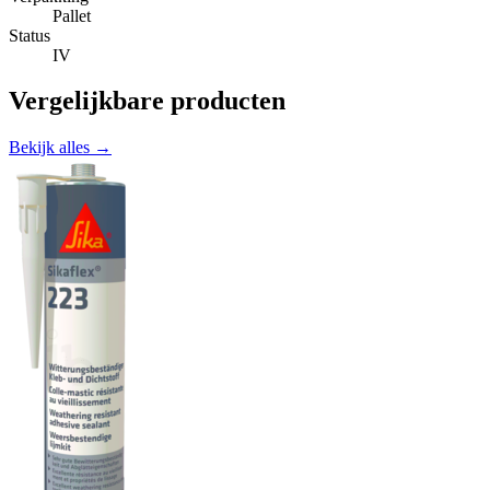
Pallet
Status
IV
Vergelijkbare producten
Bekijk alles →