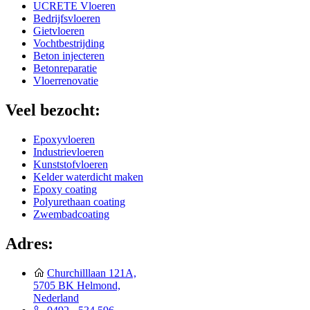
UCRETE Vloeren
Bedrijfsvloeren
Gietvloeren
Vochtbestrijding
Beton injecteren
Betonreparatie
Vloerrenovatie
Veel bezocht:
Epoxyvloeren
Industrievloeren
Kunststofvloeren
Kelder waterdicht maken
Epoxy coating
Polyurethaan coating
Zwembadcoating
Adres:
Churchilllaan 121A,
5705 BK Helmond,
Nederland