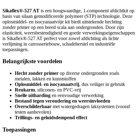
Sikaflex®-527 AT
is een hoogwaardige, 1-component afdichtkit op
basis van silaan gemodificeerde polymeer (STP) technologie. Deze
oplosmiddel- en isocyanaatvrije kit biedt uitstekende hechting
zonder primer op een breed scala aan ondergronden. Door zijn
elasticiteit, weersbestendigheid en goede verwerkingseigenschappen
is Sikaflex®-527 AT perfect voor zowel afdichting als lichte
verlijming in carrosseriebouw, schadeherstel en industriële
toepassingen.
Belangrijkste voordelen
Hecht zonder primer
op diverse ondergronden zoals
metalen, lakken en kunststoffen
Oplosmiddel- en isocyanaatvrij
, dus veiliger in gebruik
Reukarm
, siliconen- en PVC-vrij
Snelle uitharding
en eenvoudige verwerking
Bestand tegen veroudering en weersinvloeden
Overschilderbaar
met watergedragen laksystemen (vooraf
testen aanbevolen)
Trillings- en geluidsdempend effect
Toepassingen