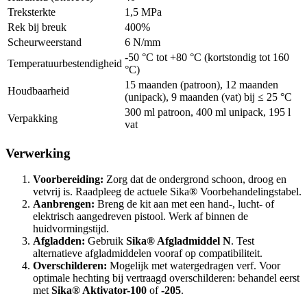
Treksterkte
1,5 MPa
Rek bij breuk
400%
Scheurweerstand
6 N/mm
-50 °C tot +80 °C (kortstondig tot 160
Temperatuurbestendigheid
°C)
15 maanden (patroon), 12 maanden
Houdbaarheid
(unipack), 9 maanden (vat) bij ≤ 25 °C
300 ml patroon, 400 ml unipack, 195 l
Verpakking
vat
Verwerking
Voorbereiding:
Zorg dat de ondergrond schoon, droog en
vetvrij is. Raadpleeg de actuele Sika® Voorbehandelingstabel.
Aanbrengen:
Breng de kit aan met een hand-, lucht- of
elektrisch aangedreven pistool. Werk af binnen de
huidvormingstijd.
Afgladden:
Gebruik
Sika® Afgladmiddel N
. Test
alternatieve afgladmiddelen vooraf op compatibiliteit.
Overschilderen:
Mogelijk met watergedragen verf. Voor
optimale hechting bij vertraagd overschilderen: behandel eerst
met
Sika® Aktivator-100
of
-205
.