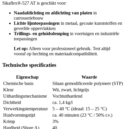
Sikaflex®-527 AT is geschikt voor:
Naadafdichting en afdichting van platen
in
carrosseriebouw
Lichte lijmtoepassingen
in metaal, gecoate kunststoffen en
geverfde oppervlakken
Trillings- en geluidsdemping
in voertuigen en industriële
toepassingen
Let op:
Alleen voor professioneel gebruik. Test altijd
vooraf op hechting en materiaalcompatibiliteit.
Technische specificaties
Eigenschap
Waarde
Chemische basis
Silaan gemodificeerde polymeer (STP)
Kleur
Wit, zwart, lichtgrijs
Uithardingsmechanisme
Vochtuithardend
Dichtheid
ca. 1,4 kg/l
Verwerkingstemperatuur
5 – 40 °C (ideaal: 15 – 25 °C)
Huidvormingstijd
ca. 40 minuten (23 °C / 50% r.v.)
Krimp
3%
Hardheid (Shore A)
40