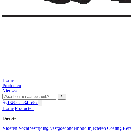
Home
Producten
Nieuws
0492 - 534 596
Home
Producten
Diensten
Vloeren
Vochtbestrijding
Vastgoedonderhoud
Injecteren
Coating
Refe