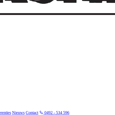
renties
Nieuws
Contact
0492 - 534 596