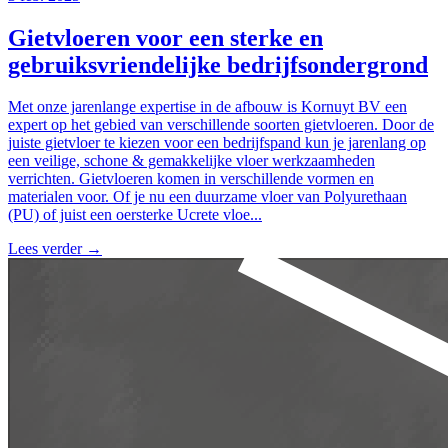
Gietvloeren voor een sterke en
gebruiksvriendelijke bedrijfsondergrond
Met onze jarenlange expertise in de afbouw is Kornuyt BV een
expert op het gebied van verschillende soorten gietvloeren. Door de
juiste gietvloer te kiezen voor een bedrijfspand kun je jarenlang op
een veilige, schone & gemakkelijke vloer werkzaamheden
verrichten. Gietvloeren komen in verschillende vormen en
materialen voor. Of je nu een duurzame vloer van Polyurethaan
(PU) of juist een oersterke Ucrete vloe...
Lees verder
→