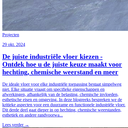
Projecten
29 okt. 2024
De juiste industriële vloer kiezen -
Ontdek hoe u de juiste keuze maakt voor
hechting, chemische weerstand en meer
De ideale vloer voor elke industriële toepassing bestaat simpelweg
niet. Elke situatie vraagt om specifieke eigenschappen en
afwerkingen, afhankelijk van de belasting, chemische invloeden,
esthetische eisen en omgeving. In deze blogreeks bespreken we de
kritieke aspecten voor een duurzame en functionele industriële vloer.
Dit derde deel gaat dieper in op hechting, chemische weerstanden,
esthetiek en andere randvoorwa...
Lees verder
→