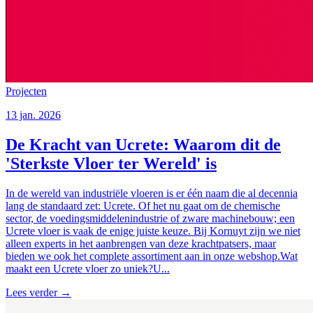
Projecten
13 jan. 2026
De Kracht van Ucrete: Waarom dit de
'Sterkste Vloer ter Wereld' is
In de wereld van industriële vloeren is er één naam die al decennia
lang de standaard zet: Ucrete. Of het nu gaat om de chemische
sector, de voedingsmiddelenindustrie of zware machinebouw; een
Ucrete vloer is vaak de enige juiste keuze. Bij Kornuyt zijn we niet
alleen experts in het aanbrengen van deze krachtpatsers, maar
bieden we ook het complete assortiment aan in onze webshop.Wat
maakt een Ucrete vloer zo uniek?U...
Lees verder
→