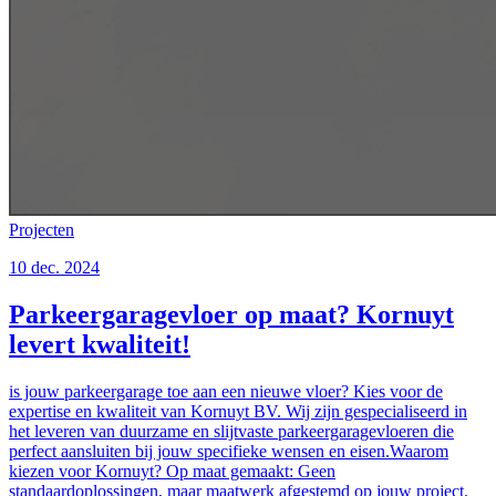
Projecten
10 dec. 2024
Parkeergaragevloer op maat? Kornuyt
levert kwaliteit!
is jouw parkeergarage toe aan een nieuwe vloer? Kies voor de
expertise en kwaliteit van Kornuyt BV. Wij zijn gespecialiseerd in
het leveren van duurzame en slijtvaste parkeergaragevloeren die
perfect aansluiten bij jouw specifieke wensen en eisen.Waarom
kiezen voor Kornuyt? Op maat gemaakt: Geen
standaardoplossingen, maar maatwerk afgestemd op jouw project.