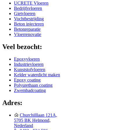
UCRETE Vloeren
Bedrijfsvloeren
Gietvloeren
Vochtbestrijding
Beton injecteren
Betonreparatie
Vloerrenovatie
Veel bezocht:
Epoxyvloeren
Industrievloeren
Kunststofvloeren
Kelder waterdicht maken
Epoxy coating
Polyurethaan coating
Zwembadcoating
Adres:
Churchilllaan 121A,
5705 BK Helmond,
Nederland