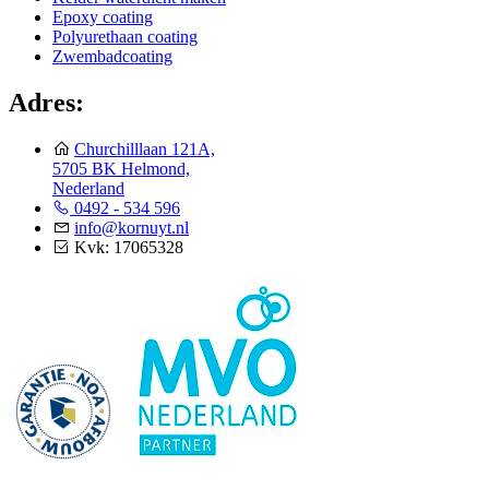
Epoxy coating
Polyurethaan coating
Zwembadcoating
Adres:
Churchilllaan 121A,
5705 BK Helmond,
Nederland
0492 - 534 596
info@kornuyt.nl
Kvk: 17065328