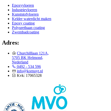
Epoxyvloeren
Industrievloeren
Kunststofvloeren
Kelder waterdicht maken
Epoxy coating
Polyurethaan coating
Zwembadcoating
Adres:
Churchilllaan 121A,
5705 BK Helmond,
Nederland
0492 - 534 596
info@kornuyt.nl
Kvk: 17065328