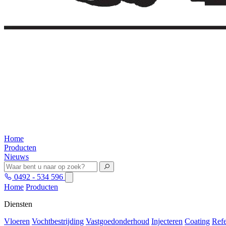
Home
Producten
Nieuws
0492 - 534 596
Home
Producten
Diensten
Vloeren
Vochtbestrijding
Vastgoedonderhoud
Injecteren
Coating
Refe