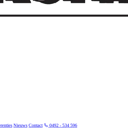
renties
Nieuws
Contact
0492 - 534 596