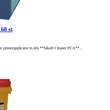
t
rapplicator in één **Sika® Cleaner PCA**...