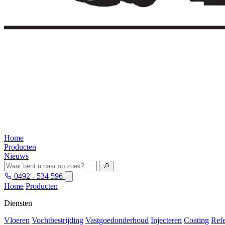
Home
Producten
Nieuws
0492 - 534 596
Home
Producten
Diensten
Vloeren
Vochtbestrijding
Vastgoedonderhoud
Injecteren
Coating
Refe