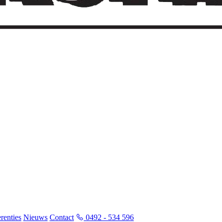
renties
Nieuws
Contact
0492 - 534 596