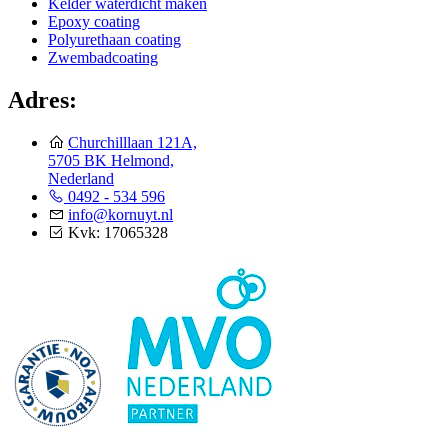
Kelder waterdicht maken
Epoxy coating
Polyurethaan coating
Zwembadcoating
Adres:
Churchilllaan 121A,
5705 BK Helmond,
Nederland
0492 - 534 596
info@kornuyt.nl
Kvk: 17065328