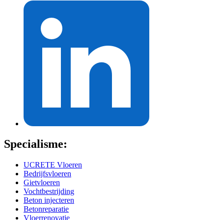
Specialisme:
UCRETE Vloeren
Bedrijfsvloeren
Gietvloeren
Vochtbestrijding
Beton injecteren
Betonreparatie
Vloerrenovatie