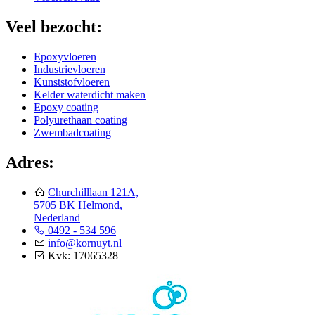
Veel bezocht:
Epoxyvloeren
Industrievloeren
Kunststofvloeren
Kelder waterdicht maken
Epoxy coating
Polyurethaan coating
Zwembadcoating
Adres:
Churchilllaan 121A,
5705 BK Helmond,
Nederland
0492 - 534 596
info@kornuyt.nl
Kvk: 17065328