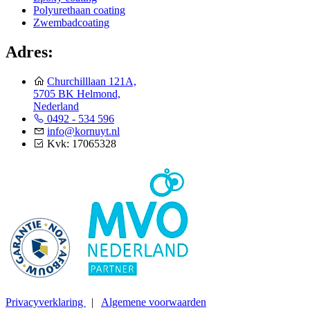
Polyurethaan coating
Zwembadcoating
Adres:
Churchilllaan 121A,
5705 BK Helmond,
Nederland
0492 - 534 596
info@kornuyt.nl
Kvk: 17065328
Privacyverklaring
|
Algemene voorwaarden