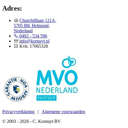
Adres:
Churchilllaan 121A,
5705 BK Helmond,
Nederland
0492 - 534 596
info@kornuyt.nl
Kvk: 17065328
Privacyverklaring
|
Algemene voorwaarden
© 2003 - 2026 - C. Kornuyt BV