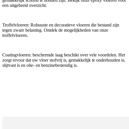
gemakkelijk schoon te houden zijn. Bekijk onze epoxy vloeren voor
een uitgebreid overzicht.
Troffelvloeren:
Robuuste en decoratieve vloeren die bestand zijn
tegen zware belasting. Ontdek de mogelijkheden van onze
troffelvloeren.
Coatingvloeren:
beschermde laag beschikt over vele voordelen. Het
zorgt ervoor dat uw vloer stofvrij is, gemakkelijk te onderhouden is,
slijtvast is en olie- en benzinebestendig is.