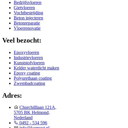
Bedrijfsvloeren
Gietvloeren
Vochtbestrijding
Beton injecteren
Betonreparatie
Vloerrenovatie
Veel bezocht:
Epoxyvloeren
Industrievloeren
Kunststofvloeren
Kelder waterdicht maken
Epoxy coating
Polyurethaan coating
Zwembadcoating
Adres:
Churchilllaan 121A,
5705 BK Helmond,
Nederland
0492 - 534 596
info@kornuyt.nl