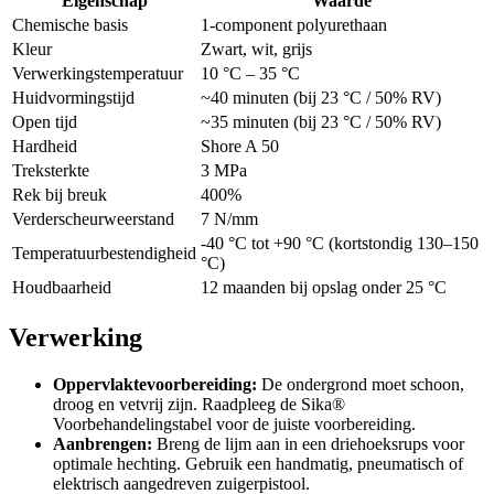
Eigenschap
Waarde
Chemische basis
1-component polyurethaan
Kleur
Zwart, wit, grijs
Verwerkingstemperatuur
10 °C – 35 °C
Huidvormingstijd
~40 minuten (bij 23 °C / 50% RV)
Open tijd
~35 minuten (bij 23 °C / 50% RV)
Hardheid
Shore A 50
Treksterkte
3 MPa
Rek bij breuk
400%
Verderscheurweerstand
7 N/mm
-40 °C tot +90 °C (kortstondig 130–150
Temperatuurbestendigheid
°C)
Houdbaarheid
12 maanden bij opslag onder 25 °C
Verwerking
Oppervlaktevoorbereiding:
De ondergrond moet schoon,
droog en vetvrij zijn. Raadpleeg de Sika®
Voorbehandelingstabel voor de juiste voorbereiding.
Aanbrengen:
Breng de lijm aan in een driehoeksrups voor
optimale hechting. Gebruik een handmatig, pneumatisch of
elektrisch aangedreven zuigerpistool.