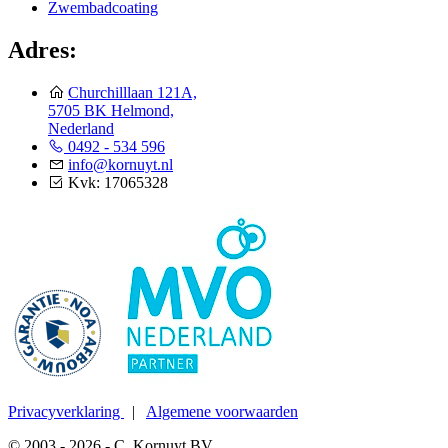
Zwembadcoating
Adres:
Churchilllaan 121A,
5705 BK Helmond,
Nederland
0492 - 534 596
info@kornuyt.nl
Kvk: 17065328
Privacyverklaring
|
Algemene voorwaarden
© 2003 - 2026 - C. Kornuyt BV