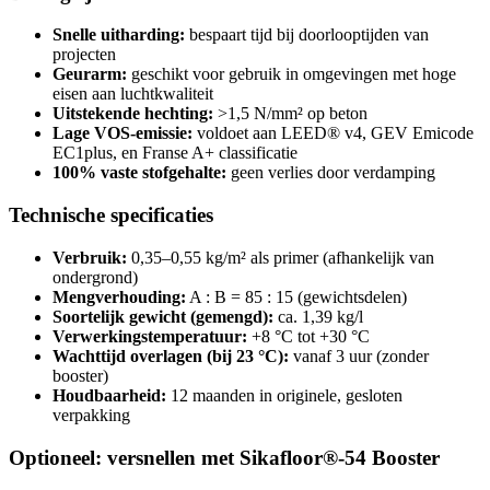
Snelle uitharding:
bespaart tijd bij doorlooptijden van
projecten
Geurarm:
geschikt voor gebruik in omgevingen met hoge
eisen aan luchtkwaliteit
Uitstekende hechting:
>1,5 N/mm² op beton
Lage VOS-emissie:
voldoet aan LEED® v4, GEV Emicode
EC1plus, en Franse A+ classificatie
100% vaste stofgehalte:
geen verlies door verdamping
Technische specificaties
Verbruik:
0,35–0,55 kg/m² als primer (afhankelijk van
ondergrond)
Mengverhouding:
A : B = 85 : 15 (gewichtsdelen)
Soortelijk gewicht (gemengd):
ca. 1,39 kg/l
Verwerkingstemperatuur:
+8 °C tot +30 °C
Wachttijd overlagen (bij 23 °C):
vanaf 3 uur (zonder
booster)
Houdbaarheid:
12 maanden in originele, gesloten
verpakking
Optioneel: versnellen met Sikafloor®-54 Booster