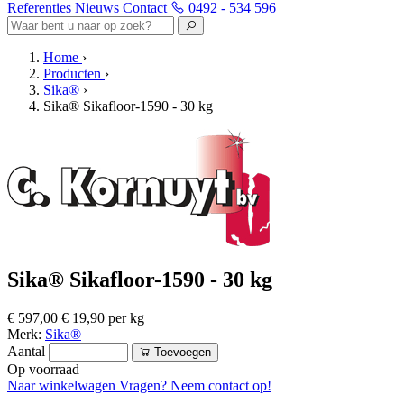
Referenties
Nieuws
Contact
0492 - 534 596
Home
›
Producten
›
Sika®
›
Sika® Sikafloor-1590 - 30 kg
Sika® Sikafloor-1590 - 30 kg
€ 597,00
€ 19,90 per kg
Merk:
Sika®
Aantal
Toevoegen
Op voorraad
Naar winkelwagen
Vragen? Neem contact op!