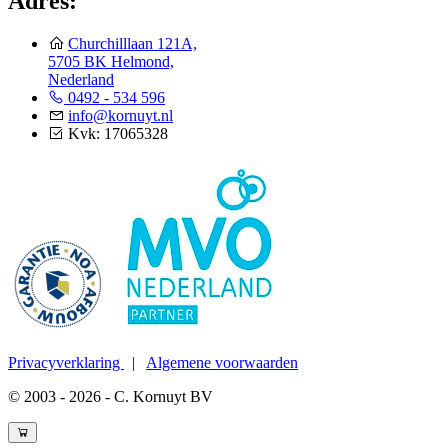
Adres:
Churchilllaan 121A,
5705 BK Helmond,
Nederland
0492 - 534 596
info@kornuyt.nl
Kvk: 17065328
Privacyverklaring
|
Algemene voorwaarden
© 2003 - 2026 - C. Kornuyt BV