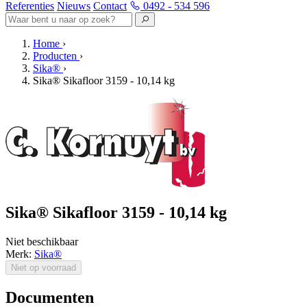
Referenties
Nieuws
Contact
0492 - 534 596
Home
›
Producten
›
Sika®
›
Sika® Sikafloor 3159 - 10,14 kg
Sika® Sikafloor 3159 - 10,14 kg
Niet beschikbaar
Merk:
Sika®
Niet op voorraad
Documenten