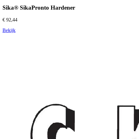
Sika® SikaPronto Hardener
€ 92,44
Bekijk