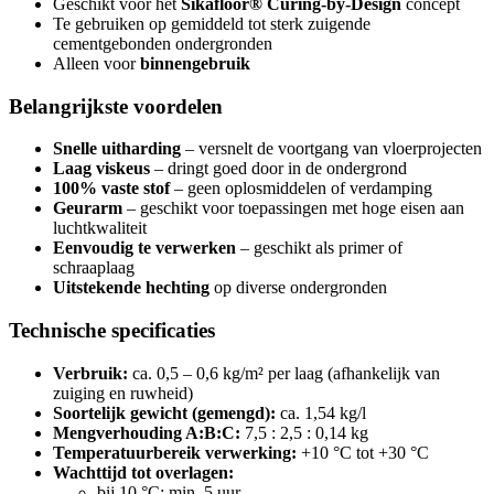
Geschikt voor het
Sikafloor® Curing-by-Design
concept
Te gebruiken op gemiddeld tot sterk zuigende
cementgebonden ondergronden
Alleen voor
binnengebruik
Belangrijkste voordelen
Snelle uitharding
– versnelt de voortgang van vloerprojecten
Laag viskeus
– dringt goed door in de ondergrond
100% vaste stof
– geen oplosmiddelen of verdamping
Geurarm
– geschikt voor toepassingen met hoge eisen aan
luchtkwaliteit
Eenvoudig te verwerken
– geschikt als primer of
schraaplaag
Uitstekende hechting
op diverse ondergronden
Technische specificaties
Verbruik:
ca. 0,5 – 0,6 kg/m² per laag (afhankelijk van
zuiging en ruwheid)
Soortelijk gewicht (gemengd):
ca. 1,54 kg/l
Mengverhouding A:B:C:
7,5 : 2,5 : 0,14 kg
Temperatuurbereik verwerking:
+10 °C tot +30 °C
Wachttijd tot overlagen:
bij 10 °C: min. 5 uur