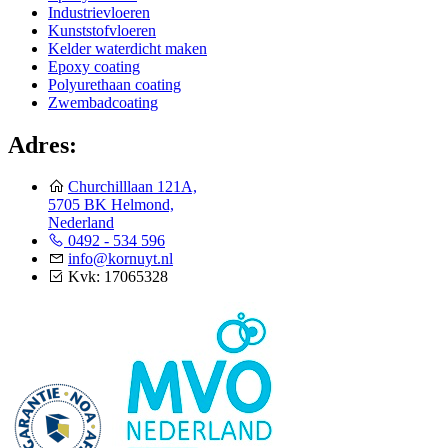
Industrievloeren
Kunststofvloeren
Kelder waterdicht maken
Epoxy coating
Polyurethaan coating
Zwembadcoating
Adres:
Churchilllaan 121A,
5705 BK Helmond,
Nederland
0492 - 534 596
info@kornuyt.nl
Kvk: 17065328