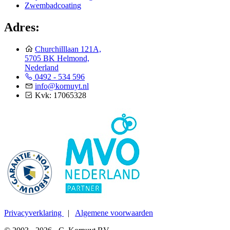
Zwembadcoating
Adres:
Churchilllaan 121A,
5705 BK Helmond,
Nederland
0492 - 534 596
info@kornuyt.nl
Kvk: 17065328
Privacyverklaring
|
Algemene voorwaarden