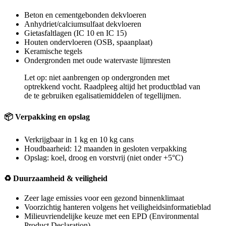
Beton en cementgebonden dekvloeren
Anhydriet/calciumsulfaat dekvloeren
Gietasfaltlagen (IC 10 en IC 15)
Houten ondervloeren (OSB, spaanplaat)
Keramische tegels
Ondergronden met oude watervaste lijmresten
Let op: niet aanbrengen op ondergronden met
optrekkend vocht. Raadpleeg altijd het productblad van
de te gebruiken egalisatiemiddelen of tegellijmen.
📦 Verpakking en opslag
Verkrijgbaar in 1 kg en 10 kg cans
Houdbaarheid: 12 maanden in gesloten verpakking
Opslag: koel, droog en vorstvrij (niet onder +5°C)
♻️ Duurzaamheid & veiligheid
Zeer lage emissies voor een gezond binnenklimaat
Voorzichtig hanteren volgens het veiligheidsinformatieblad
Milieuvriendelijke keuze met een EPD (Environmental
Product Declaration)