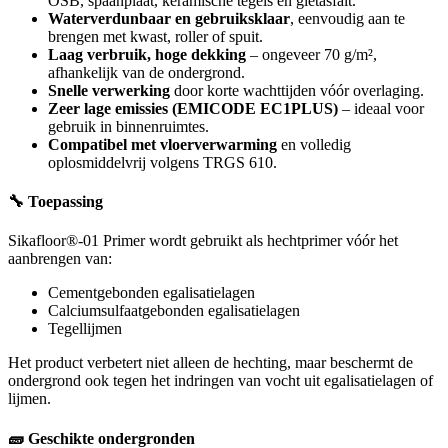
OSB, spaanplaat, keramische tegels en gietasfalt.
Waterverdunbaar en gebruiksklaar
, eenvoudig aan te
brengen met kwast, roller of spuit.
Laag verbruik, hoge dekking
– ongeveer 70 g/m²,
afhankelijk van de ondergrond.
Snelle verwerking
door korte wachttijden vóór overlaging.
Zeer lage emissies (EMICODE EC1PLUS)
– ideaal voor
gebruik in binnenruimtes.
Compatibel met vloerverwarming
en volledig
oplosmiddelvrij volgens TRGS 610.
🔧 Toepassing
Sikafloor®-01 Primer wordt gebruikt als hechtprimer vóór het
aanbrengen van:
Cementgebonden egalisatielagen
Calciumsulfaatgebonden egalisatielagen
Tegellijmen
Het product verbetert niet alleen de hechting, maar beschermt de
ondergrond ook tegen het indringen van vocht uit egalisatielagen of
lijmen.
🧱 Geschikte ondergronden