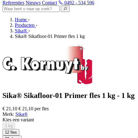
Referenties
Nieuws
Contact
0492 - 534 596
Home
›
Producten
›
Sika®
›
Sika® Sikafloor-01 Primer fles 1 kg
Sika® Sikafloor-01 Primer fles 1 kg - 1 kg
€ 21,10
€ 21,10 per fles
Merk:
Sika®
Kies een variant
1 kg
12 fles