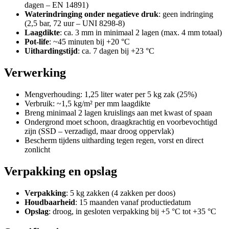
dagen – EN 14891)
Waterindringing onder negatieve druk
: geen indringing
(2,5 bar, 72 uur – UNI 8298-8)
Laagdikte
: ca. 3 mm in minimaal 2 lagen (max. 4 mm totaal)
Pot-life
: ~45 minuten bij +20 °C
Uithardingstijd
: ca. 7 dagen bij +23 °C
Verwerking
Mengverhouding: 1,25 liter water per 5 kg zak (25%)
Verbruik: ~1,5 kg/m² per mm laagdikte
Breng minimaal 2 lagen kruislings aan met kwast of spaan
Ondergrond moet schoon, draagkrachtig en voorbevochtigd
zijn (SSD – verzadigd, maar droog oppervlak)
Bescherm tijdens uitharding tegen regen, vorst en direct
zonlicht
Verpakking en opslag
Verpakking
: 5 kg zakken (4 zakken per doos)
Houdbaarheid
: 15 maanden vanaf productiedatum
Opslag
: droog, in gesloten verpakking bij +5 °C tot +35 °C