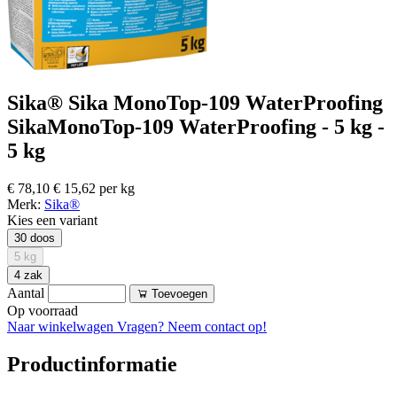
Sika® Sika MonoTop-109 WaterProofing
SikaMonoTop-109 WaterProofing - 5 kg -
5 kg
€ 78,10
€ 15,62 per kg
Merk:
Sika®
Kies een variant
30 doos
5 kg
4 zak
Aantal
Toevoegen
Op voorraad
Naar winkelwagen
Vragen? Neem contact op!
Productinformatie