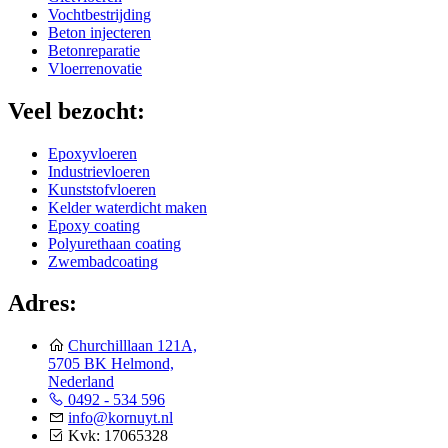
Vochtbestrijding
Beton injecteren
Betonreparatie
Vloerrenovatie
Veel bezocht:
Epoxyvloeren
Industrievloeren
Kunststofvloeren
Kelder waterdicht maken
Epoxy coating
Polyurethaan coating
Zwembadcoating
Adres:
Churchilllaan 121A,
5705 BK Helmond,
Nederland
0492 - 534 596
info@kornuyt.nl
Kvk: 17065328