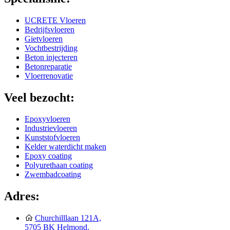
UCRETE Vloeren
Bedrijfsvloeren
Gietvloeren
Vochtbestrijding
Beton injecteren
Betonreparatie
Vloerrenovatie
Veel bezocht:
Epoxyvloeren
Industrievloeren
Kunststofvloeren
Kelder waterdicht maken
Epoxy coating
Polyurethaan coating
Zwembadcoating
Adres:
Churchilllaan 121A,
5705 BK Helmond,