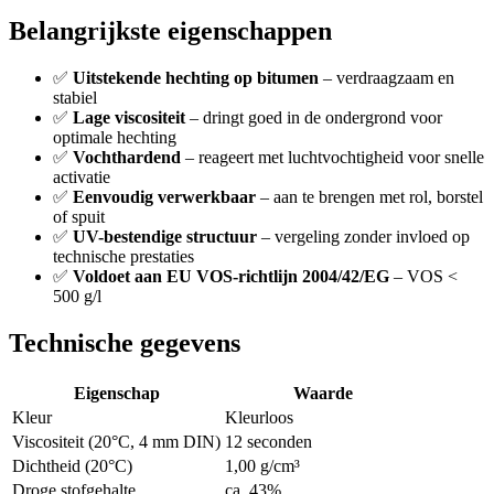
Belangrijkste eigenschappen
✅
Uitstekende hechting op bitumen
– verdraagzaam en
stabiel
✅
Lage viscositeit
– dringt goed in de ondergrond voor
optimale hechting
✅
Vochthardend
– reageert met luchtvochtigheid voor snelle
activatie
✅
Eenvoudig verwerkbaar
– aan te brengen met rol, borstel
of spuit
✅
UV-bestendige structuur
– vergeling zonder invloed op
technische prestaties
✅
Voldoet aan EU VOS-richtlijn 2004/42/EG
– VOS <
500 g/l
Technische gegevens
Eigenschap
Waarde
Kleur
Kleurloos
Viscositeit (20°C, 4 mm DIN)
12 seconden
Dichtheid (20°C)
1,00 g/cm³
Droge stofgehalte
ca. 43%