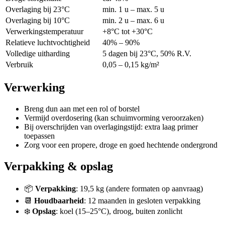
Overlaging bij 23°C
min. 1 u – max. 5 u
Overlaging bij 10°C
min. 2 u – max. 6 u
Verwerkingstemperatuur
+8°C tot +30°C
Relatieve luchtvochtigheid
40% – 90%
Volledige uitharding
5 dagen bij 23°C, 50% R.V.
Verbruik
0,05 – 0,15 kg/m²
Verwerking
Breng dun aan met een rol of borstel
Vermijd overdosering (kan schuimvorming veroorzaken)
Bij overschrijden van overlagingstijd: extra laag primer
toepassen
Zorg voor een propere, droge en goed hechtende ondergrond
Verpakking & opslag
📦
Verpakking
: 19,5 kg (andere formaten op aanvraag)
📆
Houdbaarheid
: 12 maanden in gesloten verpakking
❄️
Opslag
: koel (15–25°C), droog, buiten zonlicht