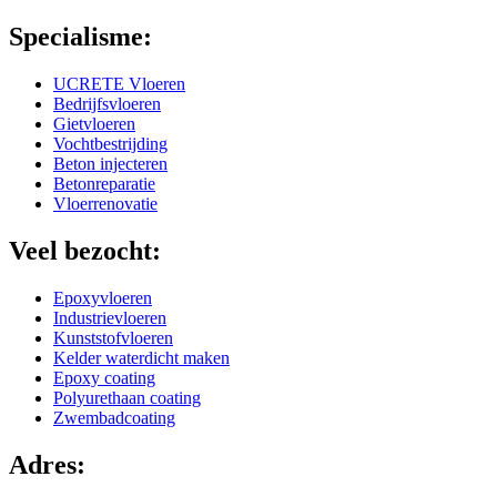
Specialisme:
UCRETE Vloeren
Bedrijfsvloeren
Gietvloeren
Vochtbestrijding
Beton injecteren
Betonreparatie
Vloerrenovatie
Veel bezocht:
Epoxyvloeren
Industrievloeren
Kunststofvloeren
Kelder waterdicht maken
Epoxy coating
Polyurethaan coating
Zwembadcoating
Adres: