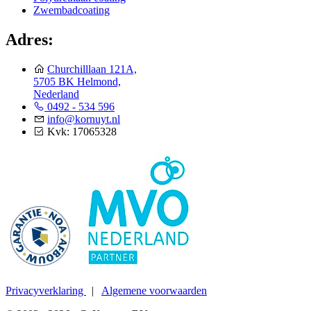
Zwembadcoating
Adres:
Churchilllaan 121A,
5705 BK Helmond,
Nederland
0492 - 534 596
info@kornuyt.nl
Kvk: 17065328
Privacyverklaring
|
Algemene voorwaarden