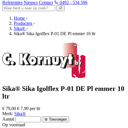
Referenties
Nieuws
Contact
0492 - 534 596
Home
›
Producten
›
Sika®
›
Sika® Sika Igolflex P-01 DE Pl emmer 10 ltr
Sika® Sika Igolflex P-01 DE Pl emmer 10
ltr
€ 79,00
€ 7,90 per ltr
Merk:
Sika®
Aantal
Toevoegen
Op voorraad