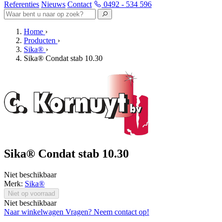
Referenties
Nieuws
Contact
0492 - 534 596
Home
›
Producten
›
Sika®
›
Sika® Condat stab 10.30
Sika® Condat stab 10.30
Niet beschikbaar
Merk:
Sika®
Niet op voorraad
Niet beschikbaar
Naar winkelwagen
Vragen? Neem contact op!