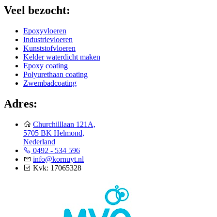
Veel bezocht:
Epoxyvloeren
Industrievloeren
Kunststofvloeren
Kelder waterdicht maken
Epoxy coating
Polyurethaan coating
Zwembadcoating
Adres:
Churchilllaan 121A,
5705 BK Helmond,
Nederland
0492 - 534 596
info@kornuyt.nl
Kvk: 17065328