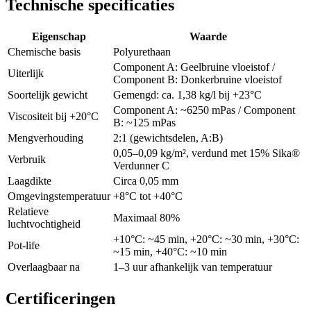
Technische specificaties
Eigenschap
Waarde
Chemische basis
Polyurethaan
Component A: Geelbruine vloeistof /
Uiterlijk
Component B: Donkerbruine vloeistof
Soortelijk gewicht
Gemengd: ca. 1,38 kg/l bij +23°C
Component A: ~6250 mPas / Component
Viscositeit bij +20°C
B: ~125 mPas
Mengverhouding
2:1 (gewichtsdelen, A:B)
0,05–0,09 kg/m², verdund met 15% Sika®
Verbruik
Verdunner C
Laagdikte
Circa 0,05 mm
Omgevingstemperatuur
+8°C tot +40°C
Relatieve
Maximaal 80%
luchtvochtigheid
+10°C: ~45 min, +20°C: ~30 min, +30°C:
Pot-life
~15 min, +40°C: ~10 min
Overlaagbaar na
1–3 uur afhankelijk van temperatuur
Certificeringen