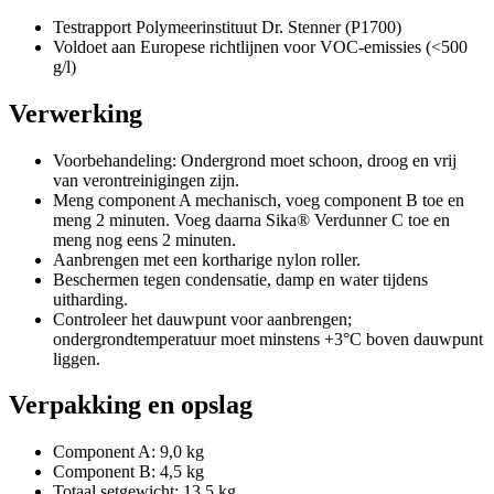
Testrapport Polymeerinstituut Dr. Stenner (P1700)
Voldoet aan Europese richtlijnen voor VOC-emissies (<500
g/l)
Verwerking
Voorbehandeling: Ondergrond moet schoon, droog en vrij
van verontreinigingen zijn.
Meng component A mechanisch, voeg component B toe en
meng 2 minuten. Voeg daarna Sika® Verdunner C toe en
meng nog eens 2 minuten.
Aanbrengen met een kortharige nylon roller.
Beschermen tegen condensatie, damp en water tijdens
uitharding.
Controleer het dauwpunt voor aanbrengen;
ondergrondtemperatuur moet minstens +3°C boven dauwpunt
liggen.
Verpakking en opslag
Component A: 9,0 kg
Component B: 4,5 kg
Totaal setgewicht: 13,5 kg