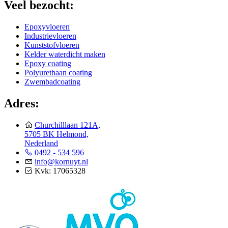
Veel bezocht:
Epoxyvloeren
Industrievloeren
Kunststofvloeren
Kelder waterdicht maken
Epoxy coating
Polyurethaan coating
Zwembadcoating
Adres:
Churchilllaan 121A,
5705 BK Helmond,
Nederland
0492 - 534 596
info@kornuyt.nl
Kvk: 17065328