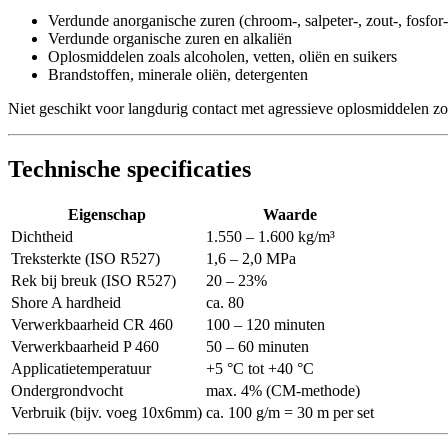
Verdunde anorganische zuren (chroom-, salpeter-, zout-, fosfor
Verdunde organische zuren en alkaliën
Oplosmiddelen zoals alcoholen, vetten, oliën en suikers
Brandstoffen, minerale oliën, detergenten
Niet geschikt voor langdurig contact met agressieve oplosmiddelen zo
Technische specificaties
Eigenschap
Waarde
Dichtheid
1.550 – 1.600 kg/m³
Treksterkte (ISO R527)
1,6 – 2,0 MPa
Rek bij breuk (ISO R527)
20 – 23%
Shore A hardheid
ca. 80
Verwerkbaarheid CR 460
100 – 120 minuten
Verwerkbaarheid P 460
50 – 60 minuten
Applicatietemperatuur
+5 °C tot +40 °C
Ondergrondvocht
max. 4% (CM-methode)
Verbruik (bijv. voeg 10x6mm)
ca. 100 g/m = 30 m per set