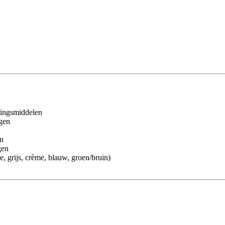
igingsmiddelen
egen
en
gen
e, grijs, crème, blauw, groen/bruin)