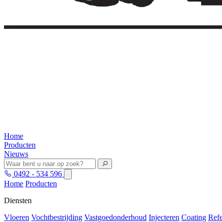
Home
Producten
Nieuws
0492 - 534 596
Home
Producten
Diensten
Vloeren
Vochtbestrijding
Vastgoedonderhoud
Injecteren
Coating
Refe