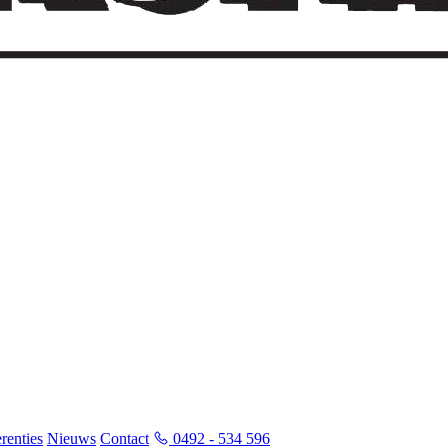
renties
Nieuws
Contact
0492 - 534 596