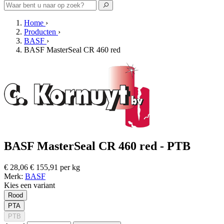
Home
›
Producten
›
BASF
›
BASF MasterSeal CR 460 red
BASF MasterSeal CR 460 red - PTB
€ 28,06
€ 155,91 per kg
Merk:
BASF
Kies een variant
Rood
PTA
PTB