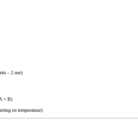
min – 2 uur)
A + B)
meting en temperatuur)