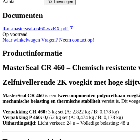
Aantal
Toevoegen
Documenten
tf-nl-masterseal-cr460-wzRX.pdf
Op voorraad
Naar winkelwagen
Vragen? Neem contact op!
Productinformatie
MasterSeal CR 460 – Chemisch resistente v
Zelfnivellerende 2K voegkit met hoge slijt
MasterSeal CR 460
is een
tweecomponenten polyurethaan voegki
mechanische belasting en thermische stabiliteit
vereist is. Dit voe
Verpakking CR 460:
3 kg set (A: 2,822 kg / B: 0,178 kg)
Verpakking P 460:
0,652 kg set (A: 0,474 kg / B: 0,178 kg)
Uithardingstijd:
Licht verkeer: 24 u – Volledige belasting: 48 u