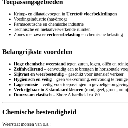
Toepassingsgebieden
Krimp- en dilatatievoegen in
Ucrete® vloerbekledingen
Voedingsindustrie (nat/droog)
Farmaceutische en chemische industrie
Technische en metaalverwerkende ruimten
Zones met
zware verkeersbelasting
en chemische belasting
Belangrijkste voordelen
Hoge chemische weerstand
tegen zuren, logen, oliën en rein
Zelfnivellerend
– eenvoudig aan te brengen in horizontale vo
Slijtvast en weerbestendig
– geschikt voor intensief verkeer
Hygiënisch en veilig
– geen vlekvorming, eenvoudig te reinig
Lage emissie
– veilig voor toepassingen in gevoelige omgevin
Verkrijgbaar in 8 standaardkleuren
(rood, geel, groen, oranj
Duurzaam elastisch
– Shore A hardheid ca. 80
Chemische bestendigheid
Weerstaat morsen van o.a.: