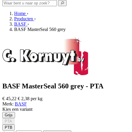
Home
›
Producten
›
BASF
›
BASF MasterSeal 560 grey
BASF MasterSeal 560 grey - PTA
€ 45,22
€ 2,38 per kg
Merk:
BASF
Kies een variant
Grijs
PTA
PTB