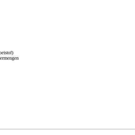
eistof)
 hermengen