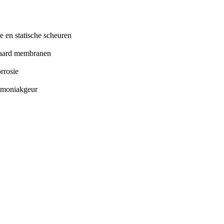
 en statische scheuren
daard membranen
rrosie
mmoniakgeur