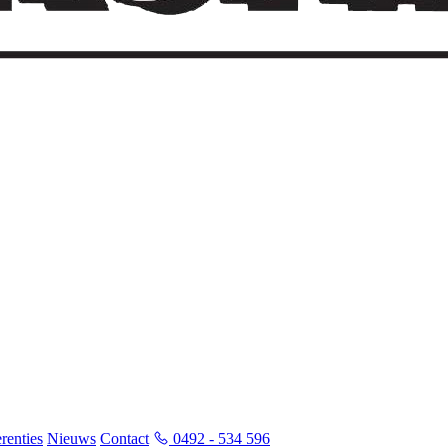
renties
Nieuws
Contact
0492 - 534 596