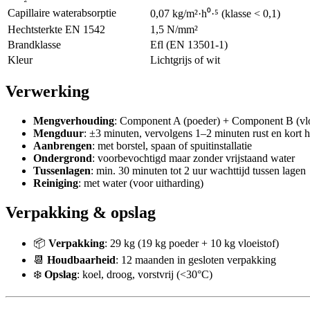
Capillaire waterabsorptie
0,07 kg/m²·h⁰·⁵ (klasse < 0,1)
Hechtsterkte EN 1542
1,5 N/mm²
Brandklasse
Efl (EN 13501-1)
Kleur
Lichtgrijs of wit
Verwerking
Mengverhouding
: Component A (poeder) + Component B (vlo
Mengduur
: ±3 minuten, vervolgens 1–2 minuten rust en kort
Aanbrengen
: met borstel, spaan of spuitinstallatie
Ondergrond
: voorbevochtigd maar zonder vrijstaand water
Tussenlagen
: min. 30 minuten tot 2 uur wachttijd tussen lagen
Reiniging
: met water (voor uitharding)
Verpakking & opslag
📦
Verpakking
: 29 kg (19 kg poeder + 10 kg vloeistof)
📆
Houdbaarheid
: 12 maanden in gesloten verpakking
❄️
Opslag
: koel, droog, vorstvrij (<30°C)