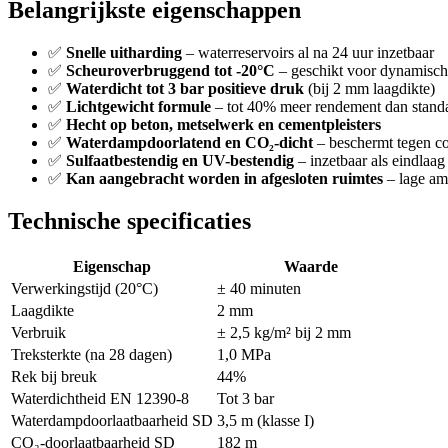
Belangrijkste eigenschappen
✅
Snelle uitharding
– waterreservoirs al na 24 uur inzetbaar
✅
Scheuroverbruggend tot -20°C
– geschikt voor dynamische
✅
Waterdicht tot 3 bar positieve druk
(bij 2 mm laagdikte)
✅
Lichtgewicht formule
– tot 40% meer rendement dan stan
✅
Hecht op beton, metselwerk en cementpleisters
✅
Waterdampdoorlatend en CO₂-dicht
– beschermt tegen co
✅
Sulfaatbestendig en UV-bestendig
– inzetbaar als eindlaag
✅
Kan aangebracht worden in afgesloten ruimtes
– lage a
Technische specificaties
Eigenschap
Waarde
Verwerkingstijd (20°C)
± 40 minuten
Laagdikte
2 mm
Verbruik
± 2,5 kg/m² bij 2 mm
Treksterkte (na 28 dagen)
1,0 MPa
Rek bij breuk
44%
Waterdichtheid EN 12390-8
Tot 3 bar
Waterdampdoorlaatbaarheid SD
3,5 m (klasse I)
CO₂-doorlaatbaarheid SD
182 m