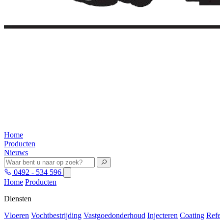
Home
Producten
Nieuws
0492 - 534 596
Home
Producten
Diensten
Vloeren
Vochtbestrijding
Vastgoedonderhoud
Injecteren
Coating
Refe