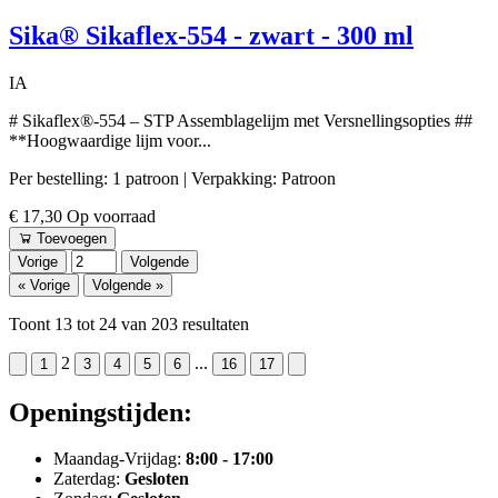
Sika® Sikaflex-554 - zwart - 300 ml
IA
# Sikaflex®-554 – STP Assemblagelijm met Versnellingsopties ##
**Hoogwaardige lijm voor...
Per bestelling: 1 patroon
| Verpakking: Patroon
€ 17,30
Op voorraad
Toevoegen
Vorige
Volgende
« Vorige
Volgende »
Toont
13
tot
24
van
203
resultaten
2
...
1
3
4
5
6
16
17
Openingstijden:
Maandag-Vrijdag:
8:00 - 17:00
Zaterdag:
Gesloten