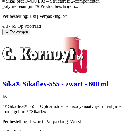
# SikaForce®-490 L03 – Structurele 2-componenten
polyurethaanlijm ## Productbeschrijvin...
Per bestelling: 1 st
| Verpakking: St
€ 37,65
Op voorraad
Toevoegen
Sika® Sikaflex-555 - zwart - 600 ml
IA
## Sikaflex®-555 – Oplosmiddel- en isocyanaatvrije ruitenlijm en
montagelijm **Sikaflex...
Per bestelling: 1 worst
| Verpakking: Worst