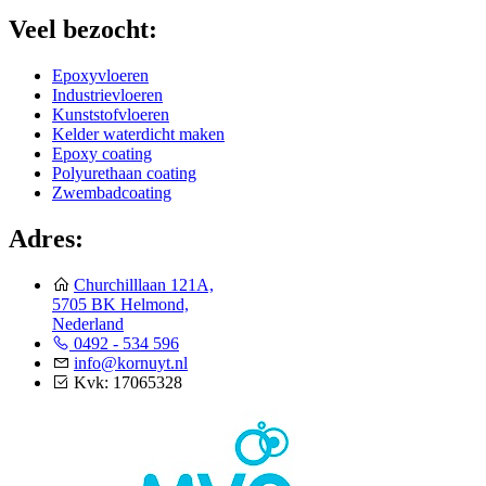
Veel bezocht:
Epoxyvloeren
Industrievloeren
Kunststofvloeren
Kelder waterdicht maken
Epoxy coating
Polyurethaan coating
Zwembadcoating
Adres:
Churchilllaan 121A,
5705 BK Helmond,
Nederland
0492 - 534 596
info@kornuyt.nl
Kvk: 17065328