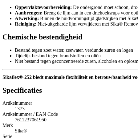
Oppervlaktevoorbereiding:
De ondergrond moet schoon, droog
Aanbrengen:
Breng de lijm aan in een driehoeksrups voor opt
Afwerking:
Binnen de huidvormingstijd gladstrijken met Sik
Reiniging:
Niet-uitgeharde lijm verwijderen met Sika® Remove
Chemische bestendigheid
Bestand tegen zoet water, zeewater, verdunde zuren en logen
Tijdelijk bestand tegen brandstoffen en oliën
Niet bestand tegen geconcentreerde zuren, alcoholen en oplos
Sikaflex®-252 biedt maximale flexibiliteit en betrouwbaarheid v
Specificaties
Artikelnummer
1373
Artikelnummer / EAN Code
7611237061950
Merk
Sika®
Serie