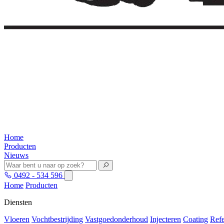
Home
Producten
Nieuws
0492 - 534 596
Home
Producten
Diensten
Vloeren
Vochtbestrijding
Vastgoedonderhoud
Injecteren
Coating
Refe