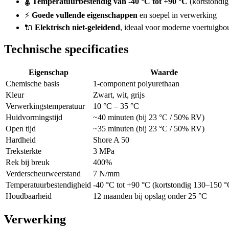
🌡️
Temperatuurbestendig van -40 °C tot +90 °C
(kortstondig
⚡
Goede vullende eigenschappen
en soepel in verwerking
🔌
Elektrisch niet-geleidend
, ideaal voor moderne voertuigb
Technische specificaties
Eigenschap
Waarde
Chemische basis
1-component polyurethaan
Kleur
Zwart, wit, grijs
Verwerkingstemperatuur
10 °C – 35 °C
Huidvormingstijd
~40 minuten (bij 23 °C / 50% RV)
Open tijd
~35 minuten (bij 23 °C / 50% RV)
Hardheid
Shore A 50
Treksterkte
3 MPa
Rek bij breuk
400%
Verderscheurweerstand
7 N/mm
Temperatuurbestendigheid
-40 °C tot +90 °C (kortstondig 130–150 °
Houdbaarheid
12 maanden bij opslag onder 25 °C
Verwerking