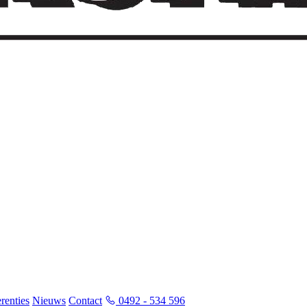
renties
Nieuws
Contact
0492 - 534 596