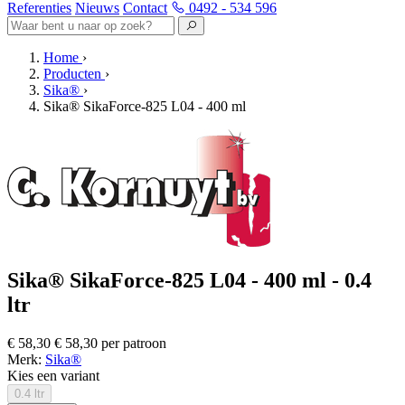
Referenties
Nieuws
Contact
0492 - 534 596
Home
›
Producten
›
Sika®
›
Sika® SikaForce-825 L04 - 400 ml
Sika® SikaForce-825 L04 - 400 ml - 0.4
ltr
€ 58,30
€ 58,30 per patroon
Merk:
Sika®
Kies een variant
0.4 ltr