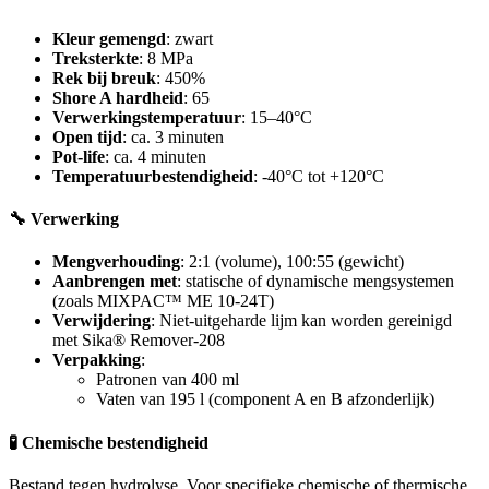
Kleur gemengd
: zwart
Treksterkte
: 8 MPa
Rek bij breuk
: 450%
Shore A hardheid
: 65
Verwerkingstemperatuur
: 15–40°C
Open tijd
: ca. 3 minuten
Pot-life
: ca. 4 minuten
Temperatuurbestendigheid
: -40°C tot +120°C
🔧 Verwerking
Mengverhouding
: 2:1 (volume), 100:55 (gewicht)
Aanbrengen met
: statische of dynamische mengsystemen
(zoals MIXPAC™ ME 10-24T)
Verwijdering
: Niet-uitgeharde lijm kan worden gereinigd
met Sika® Remover-208
Verpakking
:
Patronen van 400 ml
Vaten van 195 l (component A en B afzonderlijk)
🧪 Chemische bestendigheid
Bestand tegen hydrolyse. Voor specifieke chemische of thermische