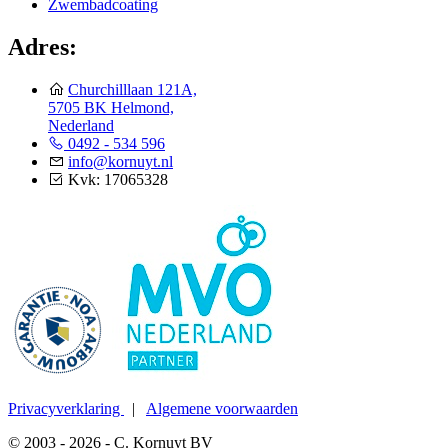
Zwembadcoating
Adres:
Churchilllaan 121A,
5705 BK Helmond,
Nederland
0492 - 534 596
info@kornuyt.nl
Kvk: 17065328
Privacyverklaring
|
Algemene voorwaarden
© 2003 - 2026 - C. Kornuyt BV