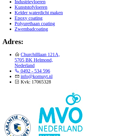
Industrievloeren
Kunststofvloeren
Kelder waterdicht maken
Epoxy coating
Polyurethaan coating
Zwembadcoating
Adres:
Churchilllaan 121A,
5705 BK Helmond,
Nederland
0492 - 534 596
info@kornuyt.nl
Kvk: 17065328