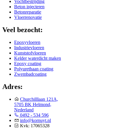
Vochtbestrijding
Beton injecteren
Betonreparatie
Vloerrenovatie
Veel bezocht:
Epoxyvloeren
Industrievloeren
Kunststofvloeren
Kelder waterdicht maken
Epoxy coating
Polyurethaan coating
Zwembadcoating
Adres:
Churchilllaan 121A,
5705 BK Helmond,
Nederland
0492 - 534 596
info@kornuyt.nl
Kvk: 17065328