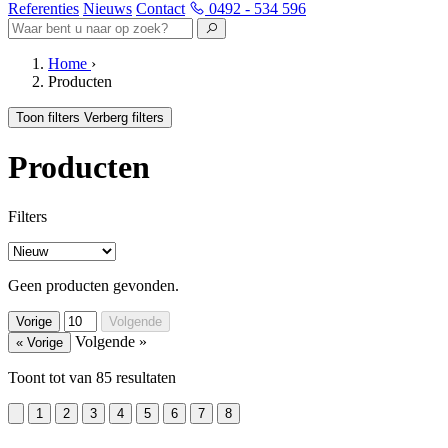
Referenties
Nieuws
Contact
0492 - 534 596
Home
›
Producten
Toon filters
Verberg filters
Producten
Filters
Geen producten gevonden.
Vorige
Volgende
Volgende »
« Vorige
Toont
tot
van
85
resultaten
1
2
3
4
5
6
7
8