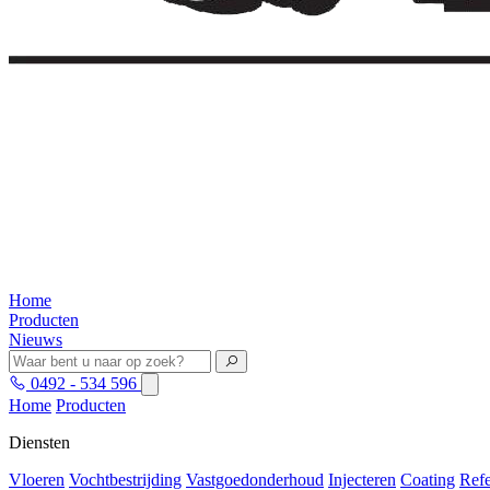
Home
Producten
Nieuws
0492 - 534 596
Home
Producten
Diensten
Vloeren
Vochtbestrijding
Vastgoedonderhoud
Injecteren
Coating
Refe