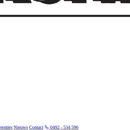
renties
Nieuws
Contact
0492 - 534 596