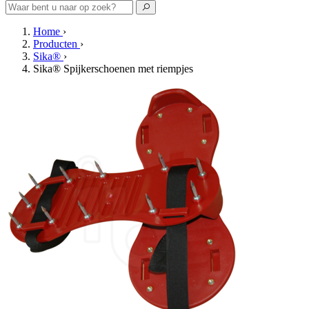
Home
›
Producten
›
Sika®
›
Sika® Spijkerschoenen met riempjes