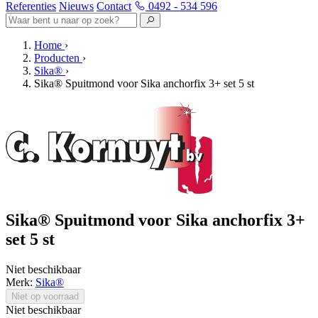
Referenties
Nieuws
Contact
0492 - 534 596
Home
›
Producten
›
Sika®
›
Sika® Spuitmond voor Sika anchorfix 3+ set 5 st
Sika® Spuitmond voor Sika anchorfix 3+
set 5 st
Niet beschikbaar
Merk:
Sika®
Niet op voorraad
Niet beschikbaar