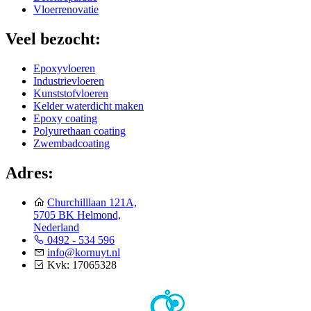
Vloerrenovatie
Veel bezocht:
Epoxyvloeren
Industrievloeren
Kunststofvloeren
Kelder waterdicht maken
Epoxy coating
Polyurethaan coating
Zwembadcoating
Adres:
Churchilllaan 121A,
5705 BK Helmond,
Nederland
0492 - 534 596
info@kornuyt.nl
Kvk: 17065328