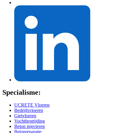
Specialisme:
UCRETE Vloeren
Bedrijfsvloeren
Gietvloeren
Vochtbestrijding
Beton injecteren
Betonreparatie