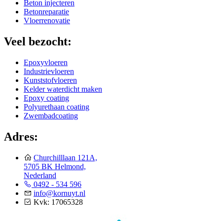
Beton injecteren
Betonreparatie
Vloerrenovatie
Veel bezocht:
Epoxyvloeren
Industrievloeren
Kunststofvloeren
Kelder waterdicht maken
Epoxy coating
Polyurethaan coating
Zwembadcoating
Adres:
Churchilllaan 121A,
5705 BK Helmond,
Nederland
0492 - 534 596
info@kornuyt.nl
Kvk: 17065328