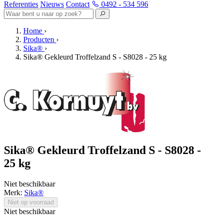
Referenties
Nieuws
Contact
0492 - 534 596
Home
›
Producten
›
Sika®
›
Sika® Gekleurd Troffelzand S - S8028 - 25 kg
Sika® Gekleurd Troffelzand S - S8028 -
25 kg
Niet beschikbaar
Merk:
Sika®
Niet op voorraad
Niet beschikbaar