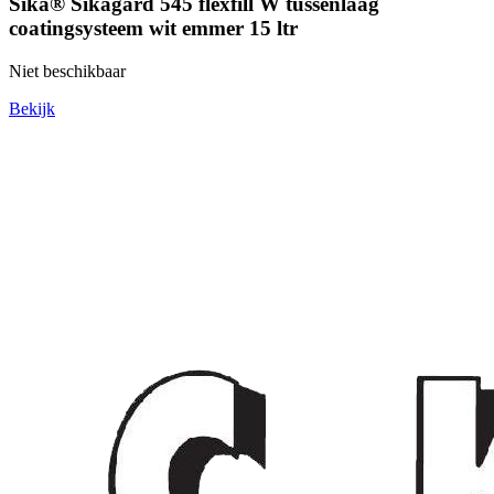
Sika® Sikagard 545 flexfill W tussenlaag
coatingsysteem wit emmer 15 ltr
Niet beschikbaar
Bekijk