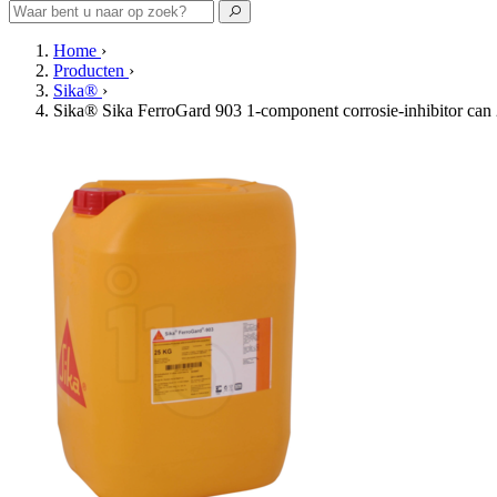
Home
›
Producten
›
Sika®
›
Sika® Sika FerroGard 903 1-component corrosie-inhibitor can