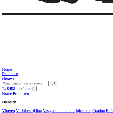
Home
Producten
Nieuws
0492 - 534 596
Home
Producten
Diensten
Vloeren
Vochtbestrijding
Vastgoedonderhoud
Injecteren
Coating
Refe