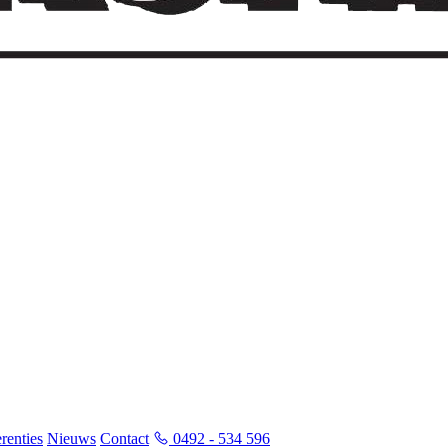
renties
Nieuws
Contact
0492 - 534 596