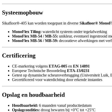
Systeemopbouw
Sikafloor®-405 kan worden toegepast in diverse
Sikafloor® MonoFl
MonoFlex Tiling:
waterdicht systeem onder tegelafwerking
MonoFlex MB-54 / MB-55:
unikleur, eventueel ingestrooid m
MonoFlex MB-56 / MB-59:
decoratieve afwerkingen met verf
Certificering
CE-markering volgens
ETAG-005
en
EN 14891
Europese Technische Beoordeling
ETA-13/0231
Getest op dynamische scheuroverbrugging (Universiteit Luik, B
Gecertificeerd voor waterdichting door erkende instanties
Opslag en houdbaarheid
Houdbaarheid:
6 maanden vanaf productiedatum
Opslagcondities:
droog bewaren bij +0°C tot +25°C