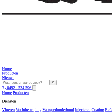
Home
Producten
Nieuws
0492 - 534 596
Home
Producten
Diensten
Vloeren
Vochtbestrijding
Vastgoedonderhoud
Injecteren
Coating
Refe