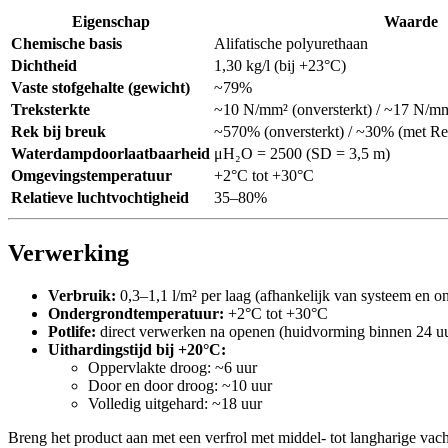
Eigenschap
Waarde
Chemische basis
Alifatische polyurethaan
Dichtheid
1,30 kg/l (bij +23°C)
Vaste stofgehalte (gewicht)
~79%
Treksterkte
~10 N/mm² (onversterkt) / ~17 N/m
Rek bij breuk
~570% (onversterkt) / ~30% (met R
Waterdampdoorlaatbaarheid
μH₂O = 2500 (SD = 3,5 m)
Omgevingstemperatuur
+2°C tot +30°C
Relatieve luchtvochtigheid
35–80%
Verwerking
Verbruik:
0,3–1,1 l/m² per laag (afhankelijk van systeem en o
Ondergrondtemperatuur:
+2°C tot +30°C
Potlife:
direct verwerken na openen (huidvorming binnen 24 u
Uithardingstijd bij +20°C:
Oppervlakte droog: ~6 uur
Door en door droog: ~10 uur
Volledig uitgehard: ~18 uur
Breng het product aan met een verfrol met middel- tot langharige vach