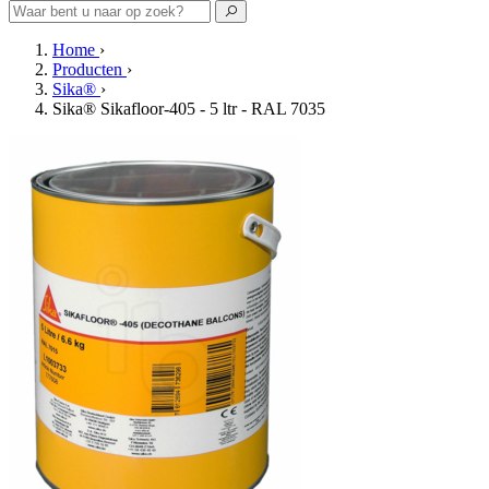
Home
›
Producten
›
Sika®
›
Sika® Sikafloor-405 - 5 ltr - RAL 7035