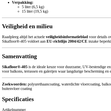
Verpakking:
5 liter (6,5 kg)
15 liter (19,5 kg)
Veiligheid en milieu
Raadpleeg altijd het actuele
veiligheidsinformatieblad
voor details o
Sikafloor®-405 voldoet aan
EU-richtlijn 2004/42/CE
inzake beperki
Samenvatting
Sikafloor®-405
is de ideale keuze voor duurzame, UV-bestendige en wa
voor balkons, terrassen en galerijen waar langdurige bescherming en es
Zoekwoorden:
polyurethaancoating, waterdichte vloercoating, balkon
buitenvloer coating
Specificaties
Artikelnummer