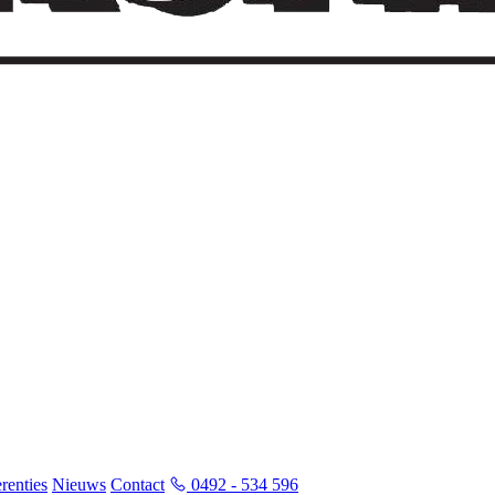
renties
Nieuws
Contact
0492 - 534 596