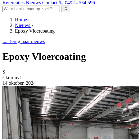
Referenties
Nieuws
Contact
0492 - 534 596
Home
›
Nieuws
›
Epoxy Vloercoating
←
Terug naar nieuws
Epoxy Vloercoating
S
s.kornuyt
14 oktober, 2024