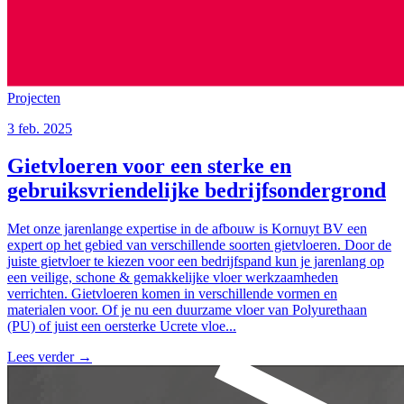
Projecten
3 feb. 2025
Gietvloeren voor een sterke en
gebruiksvriendelijke bedrijfsondergrond
Met onze jarenlange expertise in de afbouw is Kornuyt BV een
expert op het gebied van verschillende soorten gietvloeren. Door de
juiste gietvloer te kiezen voor een bedrijfspand kun je jarenlang op
een veilige, schone & gemakkelijke vloer werkzaamheden
verrichten. Gietvloeren komen in verschillende vormen en
materialen voor. Of je nu een duurzame vloer van Polyurethaan
(PU) of juist een oersterke Ucrete vloe...
Lees verder
→