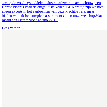
sector, de voedingsmiddelenindustrie of zware machinebouw; een
Ucrete vloer is vaak de enige juiste keuze. Bij Kornuyt zijn we niet
alleen experts in het aanbrengen van deze krachtpatsers, maar
bieden we ook het complete assortiment aan in onze webshop.Wat
maakt een Ucrete vloer zo uniek?U...
Lees verder
→